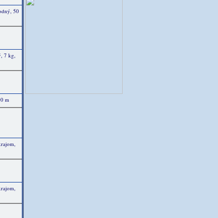
rodný, 50
ý, 7 kg,
00 m
krajom,
krajom,