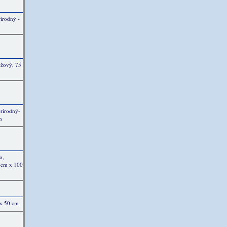
rírodný -
užový, 75
rírodný-
m
o,
5 cm x 100
 x 50 cm