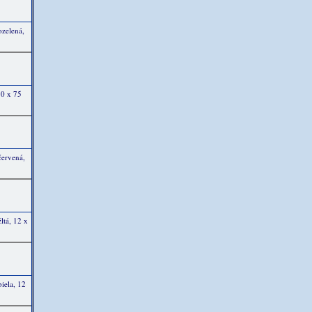
ozelená,
50 x 75
červená,
ltá, 12 x
biela, 12