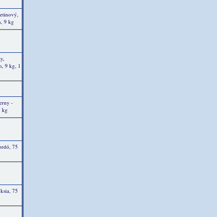
etinový,
m, 9 kg
y,
, 9 kg, 1
erny -
9 kg
ordó, 75
ksia, 75