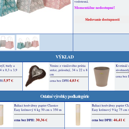
vodotesná.
Momentálne nedostupné!
VÝKLAD
Ostatné výrobky podkategórie
Baliaci hodvábny papier Classico
Baliaci hodvábny papier Cl
Easy krémový 6 kg 50 cm x 350 m
Easy krémový 9 kg 75 cm 
30,36 €
46,41 €
cena bez DPH:
cena bez DPH: