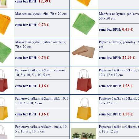
12,39 €
cena bez DPH:
Manžeta na kyticu, žltá, 70 x 70 cm
Manžeta na kyticu, jablkov
50 x 50 cm
0,73 €
cena bez DPH:
0,43 €
cena bez DPH:
Manžeta na kyticu, jablkovozelená,
Papier na kvety, prírodný, 
70 x 70 cm
cm
0,73 €
22,91 €
cena bez DPH:
cena bez DPH:
Papierová taška s rúčkami, červená,
Papierová taška s rúčkami, 
10, 5 x 10, 5 x 10, 5 cm
12 x 12 x 12 cm
1,16 €
1,28 €
cena bez DPH:
cena bez DPH:
Papierová taška s rúčkami, žltá, 10, 5
Papierová taška s rúčkami, ž
x 10, 5 x 10, 5 cm
12 x 12 cm
1,16 €
1,28 €
cena bez DPH:
cena bez DPH:
Papierová taška s rúčkami, biela, 10,
Papierová taška s rúčkami, 
5 x 10, 5 x 10, 5 cm
x 12 x 12 cm