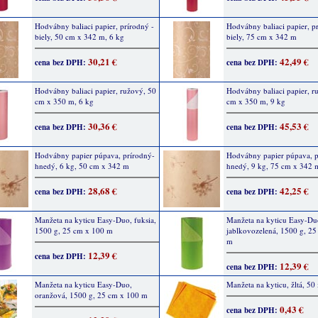
Hodvábny baliaci papier, prírodný -
Hodvábny baliaci papier, p
biely, 50 cm x 342 m, 6 kg
biely, 75 cm x 342 m
30,21 €
42,49 €
cena bez DPH:
cena bez DPH:
Hodvábny baliaci papier, ružový, 50
Hodvábny baliaci papier, r
cm x 350 m, 6 kg
cm x 350 m, 9 kg
30,36 €
45,53 €
cena bez DPH:
cena bez DPH:
Hodvábny papier púpava, prírodný-
Hodvábny papier púpava, p
hnedý, 6 kg, 50 cm x 342 m
hnedý, 9 kg, 75 cm x 342 
28,68 €
42,25 €
cena bez DPH:
cena bez DPH:
Manžeta na kyticu Easy-Duo, fuksia,
Manžeta na kyticu Easy-Du
1500 g, 25 cm x 100 m
jablkovozelená, 1500 g, 2
m
12,39 €
cena bez DPH:
12,39 €
cena bez DPH:
Manžeta na kyticu Easy-Duo,
Manžeta na kyticu, žltá, 50
oranžová, 1500 g, 25 cm x 100 m
0,43 €
cena bez DPH: