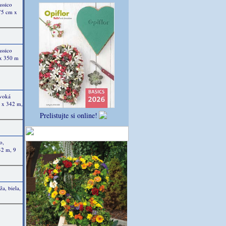
assico
75 cm x
assico
 x 350 m
ivoká
m x 342 m,
Prelistujte si online!
o,
42 m, 9
a, biela,