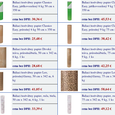
Baliaci hodvábny papier Classico
Baliaci hodvábny papier Cl
Easy, jablkovozelený 6 kg 50 cm x
Easy, jablkovozelený 9 kg 
350 m
350 m
30,36 €
45,53 €
cena bez DPH:
cena bez DPH:
Baliaci hodvábny papier Classico
Baliaci hodvábny papier Cl
Easy, prírodný 6 kg 50 cm x 350 m
Easy, prírodný 9 kg 75 cm
25,48 €
38,42 €
cena bez DPH:
cena bez DPH:
Baliaci hodvábny papier Divoká
Baliaci hodvábny papier D
tráva, prírodná/biela, 50 cm x 342 m,
tráva, prírodná/biela, 75 c
6 kg, 1 ks
9 kg, 1 ks
28,68 €
42,25 €
cena bez DPH:
cena bez DPH:
Baliaci hodvábny papier Leo,
Baliaci hodvábny papier Le
prírodný/čierny, 50 cm x 342 m, 6
prírodný/čierny, 75 cm x 3
kg
kg
41,05 €
58,64 €
cena bez DPH:
cena bez DPH:
Baliaci hodvábny papier, ruža, biela,
Baliaci hodvábny papier, ruž
50 cm x 342 m, 6 kg, 1 ks
75 cm x 342 m, 9 kg, 1 ks
33,39 €
49,12 €
cena bez DPH:
cena bez DPH: