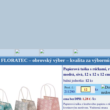
C – obrovský výber – kvalita za výbornú cenu! Bude
Papierová taška s rúčkami, 
modrá, sivá, 12 x 12 x 12 cm
12
balná jednotka:
ks
Prod. č.:
ks
211290
1,28 €
/ks
cena bez DPH:
Papierová taška z kraftového papiera s r
kvetinovým motívom. Vnútorná strana