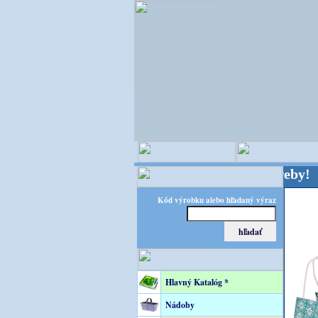
TEC – špecialista na floristické potreby! FLORATE
Kód výrobku alebo hľadaný výraz
Hlavný Katalóg *
Nádoby