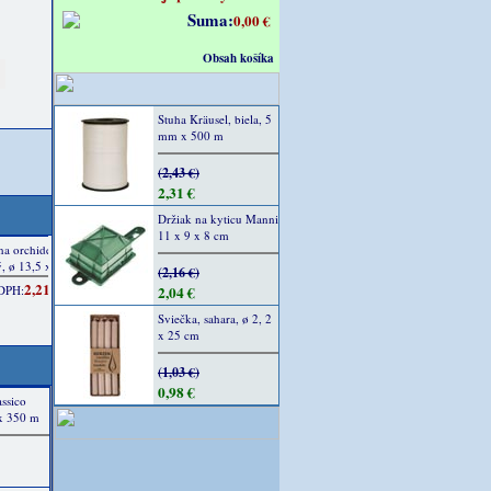
Suma:
0,00 €
Obsah košíka
Stuha Kräusel, biela, 5
mm x 500 m
(2,43 €)
2,31 €
Držiak na kyticu Manni
11 x 9 x 8 cm
(2,16 €)
2,04 €
Sviečka, sahara, ø 2, 2
x 25 cm
(1,03 €)
0,98 €
assico
x 350 m