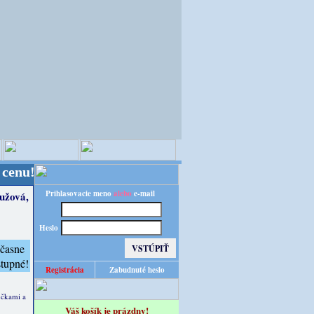
te obslúľení z nášho nemeckého veľkoskladu tak, ak
Prihlasovacie meno
alebo
e-mail
ružová,
Heslo
Registrácia
Zabudnuté heslo
účkami a
Váš košík je prázdny!