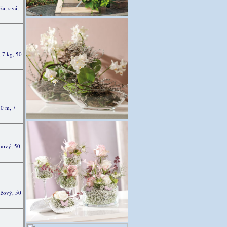
ža, sivá,
, 7 kg, 50
50 m, 7
émový, 50
anžový, 50