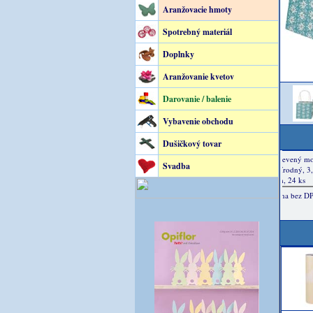
Aranžovacie hmoty
Spotrebný materiál
Doplnky
Aranžovanie kvetov
Darovanie / balenie
Vybavenie obchodu
Dušičkový tovar
Svadba