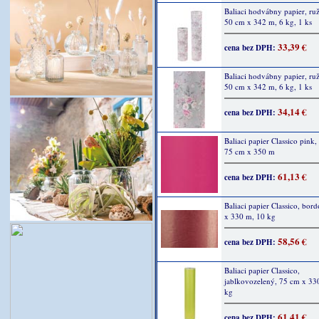
Baliaci hodvábny papier, ruž
50 cm x 342 m, 6 kg, 1 ks
33,39 €
cena bez DPH:
Baliaci hodvábny papier, ruž
50 cm x 342 m, 6 kg, 1 ks
34,14 €
cena bez DPH:
Baliaci papier Classico pink,
75 cm x 350 m
61,13 €
cena bez DPH:
Baliaci papier Classico, bor
x 330 m, 10 kg
58,56 €
cena bez DPH:
Baliaci papier Classico,
jablkovozelený, 75 cm x 33
kg
61,41 €
cena bez DPH: