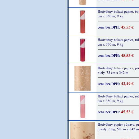
Hodvábny baliaci papier, bo
cm x 350 m, 9 kg
45,53 €
cena bez DPH:
Hodvábny baliaci papier, fuk
cm x 350 m, 9 kg
45,53 €
cena bez DPH:
Hodvábny baliaci papier, pr
biely, 75 cm x 342 m
42,49 €
cena bez DPH:
Hodvábny baliaci papier, ru
cm x 350 m, 9 kg
45,53 €
cena bez DPH:
Hodvábny papier púpava, p
hnedý, 6 kg, 50 cm x 342 m