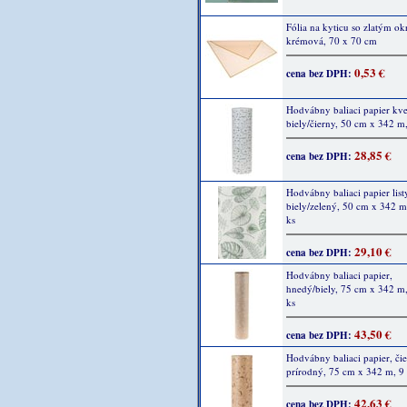
Fólia na kyticu so zlatým ok
krémová, 70 x 70 cm
0,53 €
cena bez DPH:
Hodvábny baliaci papier kve
biely/čierny, 50 cm x 342 m
28,85 €
cena bez DPH:
Hodvábny baliaci papier list
biely/zelený, 50 cm x 342 m
ks
29,10 €
cena bez DPH:
Hodvábny baliaci papier,
hnedý/biely, 75 cm x 342 m,
ks
43,50 €
cena bez DPH:
Hodvábny baliaci papier, čie
prírodný, 75 cm x 342 m, 9
42,63 €
cena bez DPH: