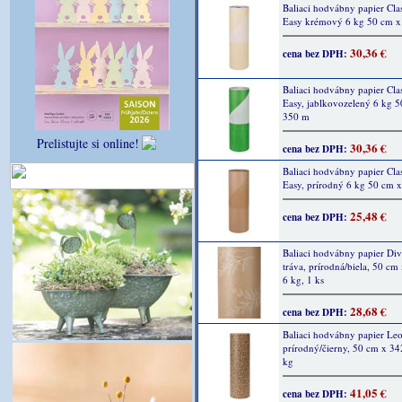
Baliaci hodvábny papier Cla
Easy krémový 6 kg 50 cm 
30,36 €
cena bez DPH:
Baliaci hodvábny papier Cla
Easy, jablkovozelený 6 kg 
350 m
Prelistujte si online!
30,36 €
cena bez DPH:
Baliaci hodvábny papier Cla
Easy, prírodný 6 kg 50 cm 
25,48 €
cena bez DPH:
Baliaci hodvábny papier Di
tráva, prírodná/biela, 50 cm
6 kg, 1 ks
28,68 €
cena bez DPH:
Baliaci hodvábny papier Leo
prírodný/čierny, 50 cm x 34
kg
41,05 €
cena bez DPH: