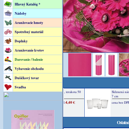
Hlavný Katalóg *
Nádoby
Aranžovacie hmoty
Spotrebný materiál
Doplnky
Aranžovanie kvetov
Darovanie / balenie
Vybavenie obchodu
Dušičkový tovar
Svadba
Ostatné