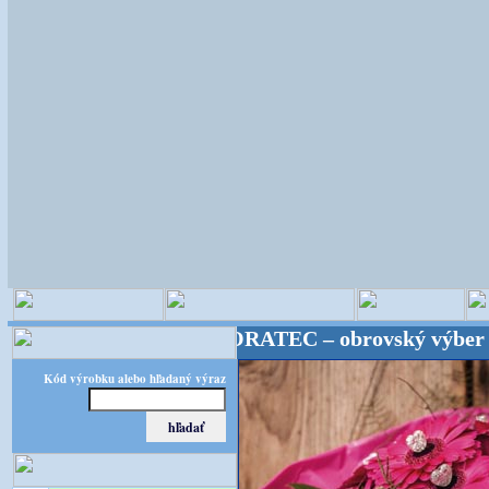
cké potreby! FLORATEC – obrovský výber – kvalita z
Kód výrobku alebo hľadaný výraz