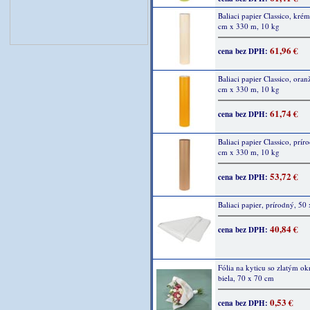
Baliaci papier Classico, kré
cm x 330 m, 10 kg
61,96 €
cena bez DPH:
Baliaci papier Classico, ora
cm x 330 m, 10 kg
61,74 €
cena bez DPH:
Baliaci papier Classico, prír
cm x 330 m, 10 kg
53,72 €
cena bez DPH:
Baliaci papier, prírodný, 50
40,84 €
cena bez DPH:
Fólia na kyticu so zlatým ok
biela, 70 x 70 cm
0,53 €
cena bez DPH: