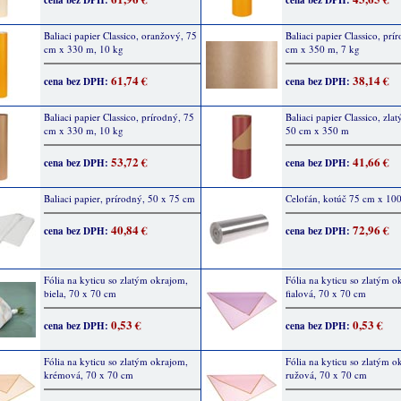
cena bez DPH:
cena bez DPH:
Baliaci papier Classico, oranžový, 75
Baliaci papier Classico, prí
cm x 330 m, 10 kg
cm x 350 m, 7 kg
61,74 €
38,14 €
cena bez DPH:
cena bez DPH:
Baliaci papier Classico, prírodný, 75
Baliaci papier Classico, zlat
cm x 330 m, 10 kg
50 cm x 350 m
53,72 €
41,66 €
cena bez DPH:
cena bez DPH:
Baliaci papier, prírodný, 50 x 75 cm
Celofán, kotúč 75 cm x 10
40,84 €
72,96 €
cena bez DPH:
cena bez DPH:
Fólia na kyticu so zlatým okrajom,
Fólia na kyticu so zlatým o
biela, 70 x 70 cm
fialová, 70 x 70 cm
0,53 €
0,53 €
cena bez DPH:
cena bez DPH:
Fólia na kyticu so zlatým okrajom,
Fólia na kyticu so zlatým o
krémová, 70 x 70 cm
ružová, 70 x 70 cm