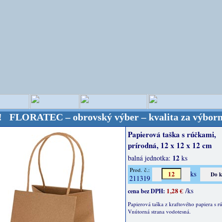
TEC – obrovský výber – kvalita za výbornú cenu! Bu
Papierová taška s rúčkami,
prírodná, 12 x 12 x 12 cm
12
balná jednotka:
ks
Prod. č.:
ks
211319
1,28 €
/ks
cena bez DPH:
Papierová taška z kraftového papiera s r
Vnútorná strana vodotesná.