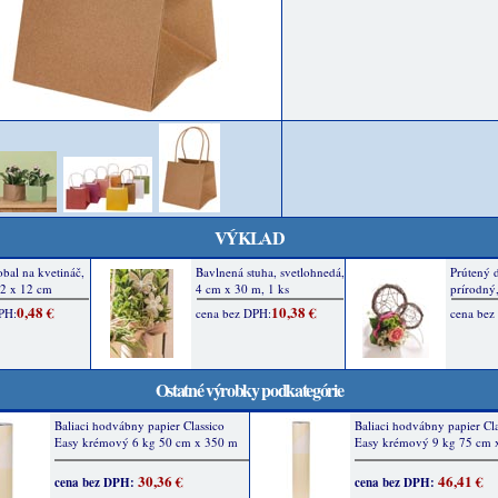
VÝKLAD
Ostatné výrobky podkategórie
Baliaci hodvábny papier Classico
Baliaci hodvábny papier Cl
Easy krémový 6 kg 50 cm x 350 m
Easy krémový 9 kg 75 cm 
30,36 €
46,41 €
cena bez DPH:
cena bez DPH: