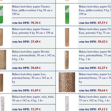
Baliaci hodvábny papier Classico
Baliaci hodvábny papier Cl
Easy, jablkovozelený 6 kg 50 cm x
Easy, jablkovozelený 9 kg 
350 m
350 m
30,36 €
45,53 €
cena bez DPH:
cena bez DPH:
Baliaci hodvábny papier Classico
Baliaci hodvábny papier Cl
Easy, prírodný 6 kg 50 cm x 350 m
Easy, prírodný 9 kg 75 cm
25,48 €
38,42 €
cena bez DPH:
cena bez DPH:
Baliaci hodvábny papier Divoká
Baliaci hodvábny papier D
tráva, prírodná/biela, 50 cm x 342 m,
tráva, prírodná/biela, 75 c
6 kg, 1 ks
9 kg, 1 ks
28,68 €
42,25 €
cena bez DPH:
cena bez DPH:
Baliaci hodvábny papier Leo,
Baliaci hodvábny papier Le
prírodný/čierny, 50 cm x 342 m, 6
prírodný/čierny, 75 cm x 3
kg
kg
41,05 €
58,64 €
cena bez DPH:
cena bez DPH:
Baliaci hodvábny papier, ruža, biela,
Baliaci hodvábny papier, ruž
50 cm x 342 m, 6 kg, 1 ks
75 cm x 342 m, 9 kg, 1 ks
33,39 €
49,12 €
cena bez DPH:
cena bez DPH: