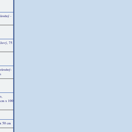
rírodný -
užový, 75
rírodný-
m
o,
5 cm x 100
 x 50 cm