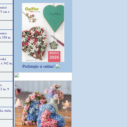
assico
75 cm x
assico
 x 350 m
ivoká
m x 342 m,
Prelistujte si online!
o,
42 m, 9
a, biela,