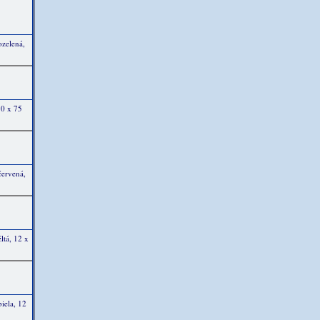
ozelená,
50 x 75
červená,
ltá, 12 x
biela, 12