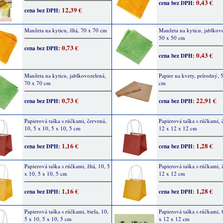
0,43 €
cena bez DPH:
12,39 €
cena bez DPH:
Manžeta na kyticu, žltá, 70 x 70 cm
Manžeta na kyticu, jablkov
50 x 50 cm
0,73 €
cena bez DPH:
0,43 €
cena bez DPH:
Manžeta na kyticu, jablkovozelená,
Papier na kvety, prírodný, 
70 x 70 cm
cm
0,73 €
22,91 €
cena bez DPH:
cena bez DPH:
Papierová taška s rúčkami, červená,
Papierová taška s rúčkami, 
10, 5 x 10, 5 x 10, 5 cm
12 x 12 x 12 cm
1,16 €
1,28 €
cena bez DPH:
cena bez DPH:
Papierová taška s rúčkami, žltá, 10, 5
Papierová taška s rúčkami, ž
x 10, 5 x 10, 5 cm
12 x 12 cm
1,16 €
1,28 €
cena bez DPH:
cena bez DPH:
Papierová taška s rúčkami, biela, 10,
Papierová taška s rúčkami, 
5 x 10, 5 x 10, 5 cm
x 12 x 12 cm