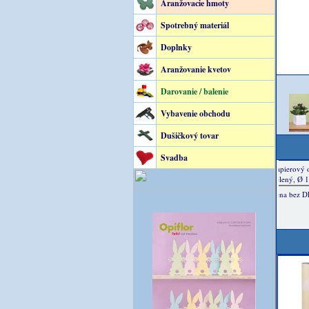
Aranžovacie hmoty
Spotrebný materiál
Doplnky
Aranžovanie kvetov
Darovanie / balenie
Vybavenie obchodu
Dušičkový tovar
Svadba