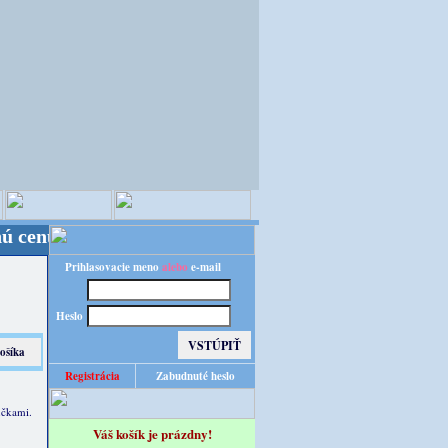
dete obslúľení z nášho nemeckého veľkoskladu tak, 
Prihlasovacie meno
alebo
e-mail
Heslo
Registrácia
Zabudnuté heslo
účkami.
Váš košík je prázdny!