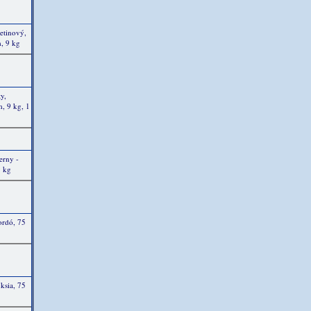
etinový,
m, 9 kg
y,
, 9 kg, 1
erny -
9 kg
ordó, 75
ksia, 75