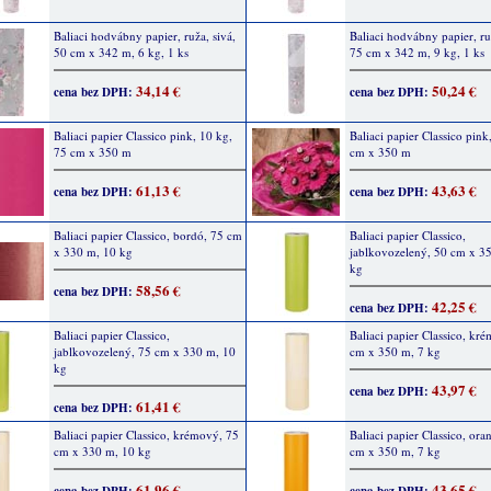
Baliaci hodvábny papier, ruža, sivá,
Baliaci hodvábny papier, ru
50 cm x 342 m, 6 kg, 1 ks
75 cm x 342 m, 9 kg, 1 ks
34,14 €
50,24 €
cena bez DPH:
cena bez DPH:
Baliaci papier Classico pink, 10 kg,
Baliaci papier Classico pink
75 cm x 350 m
cm x 350 m
61,13 €
43,63 €
cena bez DPH:
cena bez DPH:
Baliaci papier Classico, bordó, 75 cm
Baliaci papier Classico,
x 330 m, 10 kg
jablkovozelený, 50 cm x 3
kg
58,56 €
cena bez DPH:
42,25 €
cena bez DPH:
Baliaci papier Classico,
Baliaci papier Classico, kr
jablkovozelený, 75 cm x 330 m, 10
cm x 350 m, 7 kg
kg
43,97 €
cena bez DPH:
61,41 €
cena bez DPH:
Baliaci papier Classico, krémový, 75
Baliaci papier Classico, or
cm x 330 m, 10 kg
cm x 350 m, 7 kg
61,96 €
43,65 €