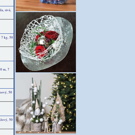
ža, sivá,
, 7 kg, 50
50 m, 7
émový, 50
anžový, 50