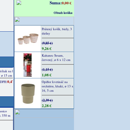
Suma:
0,00 €
Obsah košíka
Prútený košík, biely, 3
dielny
(9,85 €)
9,26 €
Kahanec Sesam,
červený, ø 6 x 12 cm
(1,15 €)
1,08 €
Opiflor kvetináč na
orchideu, khaki, ø 13 x
16, 5 cm
(2,39 €)
2,28 €
assico
x 350 m