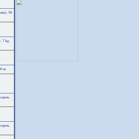
rodný, 50
ý, 7 kg,
00 m
krajom,
krajom,