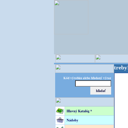
RATEC – špecialista na floristické potreby! FLORA
Kód výrobku alebo hľadaný výraz
Hlavný Katalóg *
Nádoby