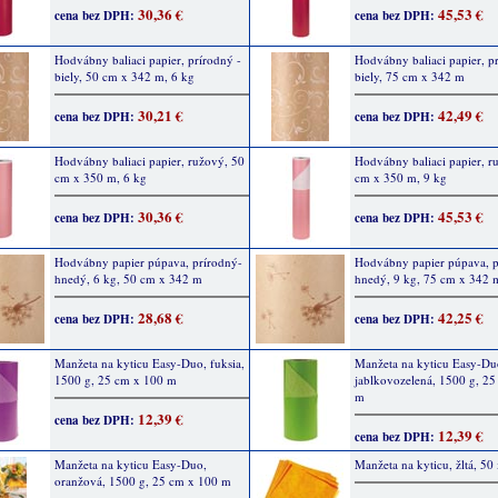
30,36 €
45,53 €
cena bez DPH:
cena bez DPH:
Hodvábny baliaci papier, prírodný -
Hodvábny baliaci papier, p
biely, 50 cm x 342 m, 6 kg
biely, 75 cm x 342 m
30,21 €
42,49 €
cena bez DPH:
cena bez DPH:
Hodvábny baliaci papier, ružový, 50
Hodvábny baliaci papier, r
cm x 350 m, 6 kg
cm x 350 m, 9 kg
30,36 €
45,53 €
cena bez DPH:
cena bez DPH:
Hodvábny papier púpava, prírodný-
Hodvábny papier púpava, p
hnedý, 6 kg, 50 cm x 342 m
hnedý, 9 kg, 75 cm x 342 
28,68 €
42,25 €
cena bez DPH:
cena bez DPH:
Manžeta na kyticu Easy-Duo, fuksia,
Manžeta na kyticu Easy-Du
1500 g, 25 cm x 100 m
jablkovozelená, 1500 g, 2
m
12,39 €
cena bez DPH:
12,39 €
cena bez DPH:
Manžeta na kyticu Easy-Duo,
Manžeta na kyticu, žltá, 50
oranžová, 1500 g, 25 cm x 100 m