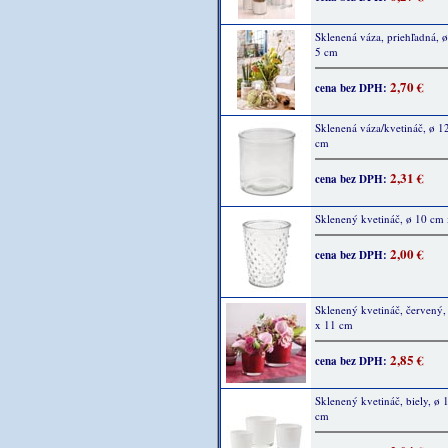
Sklenená váza, priehľadná, ø
5 cm
2,70 €
cena bez DPH:
Sklenená váza/kvetináč, ø 1
cm
2,31 €
cena bez DPH:
Sklenený kvetináč, ø 10 cm
2,00 €
cena bez DPH:
Sklenený kvetináč, červený,
x 11 cm
2,85 €
cena bez DPH:
Sklenený kvetináč, biely, ø 
cm