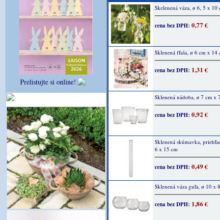
Skelenená váza, ø 6, 5 x 10
0,77 €
cena bez DPH:
Sklenená fľaša, ø 6 cm x 14
1,31 €
cena bez DPH:
Prelistujte si online!
Sklenená nádoba, ø 7 cm x 
0,92 €
cena bez DPH:
Sklenená skúmavka, priehľad
6 x 15 cm
0,49 €
cena bez DPH:
Sklenená váza guľa, ø 10 x 
1,86 €
cena bez DPH: