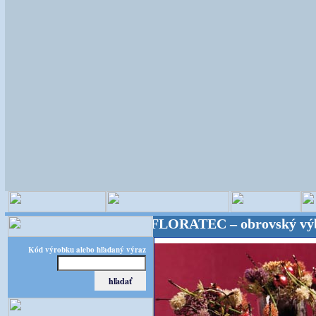
istické potreby! FLORATEC – obrovský výber – kvali
Kód výrobku alebo hľadaný výraz