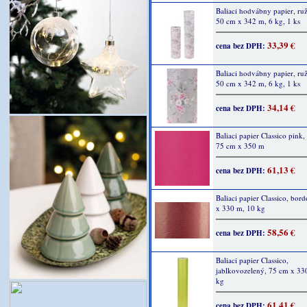
Baliaci hodvábny papier, ruž
50 cm x 342 m, 6 kg, 1 ks
33,39 €
cena bez DPH:
Baliaci hodvábny papier, ruž
50 cm x 342 m, 6 kg, 1 ks
34,14 €
cena bez DPH:
Baliaci papier Classico pink,
75 cm x 350 m
61,13 €
cena bez DPH:
Baliaci papier Classico, bor
x 330 m, 10 kg
58,56 €
cena bez DPH:
Baliaci papier Classico,
jablkovozelený, 75 cm x 33
kg
61,41 €
cena bez DPH: