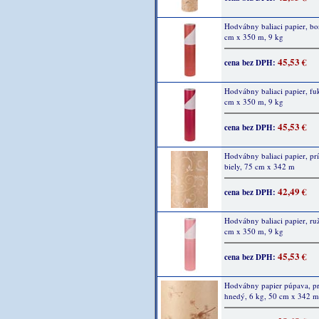
Hodvábny baliaci papier, bo
cm x 350 m, 9 kg
45,53 €
cena bez DPH:
Hodvábny baliaci papier, fuk
cm x 350 m, 9 kg
45,53 €
cena bez DPH:
Hodvábny baliaci papier, pr
biely, 75 cm x 342 m
42,49 €
cena bez DPH:
Hodvábny baliaci papier, ru
cm x 350 m, 9 kg
45,53 €
cena bez DPH:
Hodvábny papier púpava, p
hnedý, 6 kg, 50 cm x 342 m