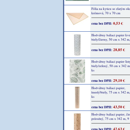
Fólia na kyticu so zlatým ok
krémová, 70 x 70 cm
0,53 €
cena bez DPH:
Hodvábny baliaci papier kve
biely/čierny, 50 cm x 342 m
28,85 €
cena bez DPH:
Hodvábny baliaci papier list
biely/zelený, 50 cm x 342 m
ks
29,10 €
cena bez DPH:
Hodvábny baliaci papier,
hnedý/biely, 75 cm x 342 m,
ks
43,50 €
cena bez DPH:
Hodvábny baliaci papier, čie
prírodný, 75 cm x 342 m, 9
42,63 €
cena bez DPH: