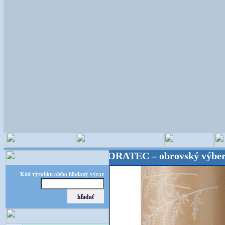
ické potreby! FLORATEC – obrovský výber – kvalita 
Kód výrobku alebo hľadaný výraz