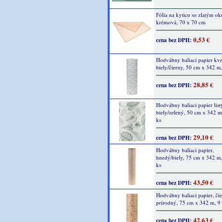
Fólia na kyticu so zlatým ok
krémová, 70 x 70 cm
0,53 €
cena bez DPH:
Hodvábny baliaci papier kve
biely/čierny, 50 cm x 342 m
28,85 €
cena bez DPH:
Hodvábny baliaci papier list
biely/zelený, 50 cm x 342 m
ks
29,10 €
cena bez DPH:
Hodvábny baliaci papier,
hnedý/biely, 75 cm x 342 m,
ks
43,50 €
cena bez DPH:
Hodvábny baliaci papier, čie
prírodný, 75 cm x 342 m, 9
42,63 €
cena bez DPH: