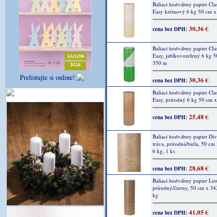
Baliaci hodvábny papier Cla
Easy krémový 6 kg 50 cm 
30,36 €
cena bez DPH:
Baliaci hodvábny papier Cla
Easy, jablkovozelený 6 kg 
350 m
Prelistujte si online!
30,36 €
cena bez DPH:
Baliaci hodvábny papier Cla
Easy, prírodný 6 kg 50 cm 
25,48 €
cena bez DPH:
Baliaci hodvábny papier Di
tráva, prírodná/biela, 50 cm
6 kg, 1 ks
28,68 €
cena bez DPH:
Baliaci hodvábny papier Leo
prírodný/čierny, 50 cm x 34
kg
41,05 €
cena bez DPH: