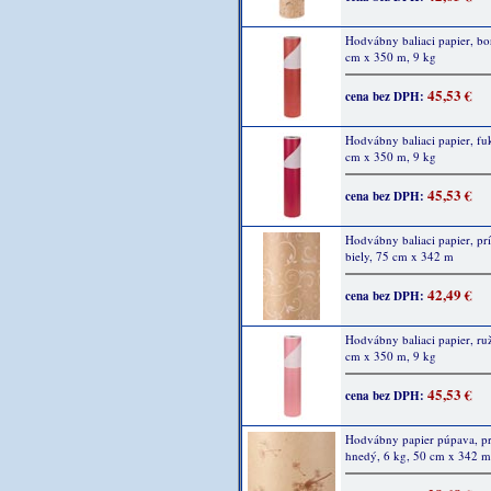
Hodvábny baliaci papier, bo
cm x 350 m, 9 kg
45,53 €
cena bez DPH:
Hodvábny baliaci papier, fuk
cm x 350 m, 9 kg
45,53 €
cena bez DPH:
Hodvábny baliaci papier, pr
biely, 75 cm x 342 m
42,49 €
cena bez DPH:
Hodvábny baliaci papier, ru
cm x 350 m, 9 kg
45,53 €
cena bez DPH:
Hodvábny papier púpava, p
hnedý, 6 kg, 50 cm x 342 m