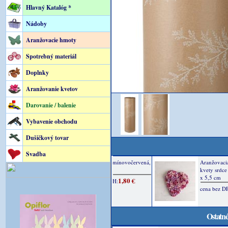
Hlavný Katalóg *
Nádoby
Aranžovacie hmoty
Spotrebný materiál
Doplnky
Aranžovanie kvetov
Darovanie / balenie
Vybavenie obchodu
Dušičkový tovar
Svadba
Ostatné