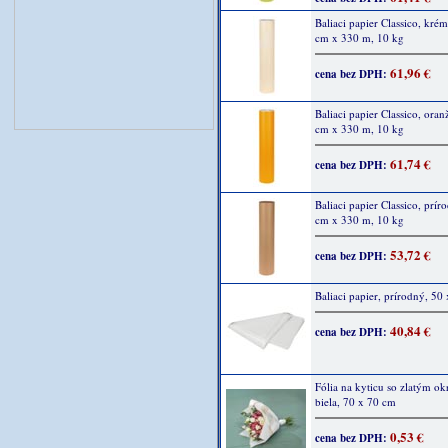
Baliaci papier Classico, kré
cm x 330 m, 10 kg
61,96 €
cena bez DPH:
Baliaci papier Classico, ora
cm x 330 m, 10 kg
61,74 €
cena bez DPH:
Baliaci papier Classico, prír
cm x 330 m, 10 kg
53,72 €
cena bez DPH:
Baliaci papier, prírodný, 50
40,84 €
cena bez DPH:
Fólia na kyticu so zlatým ok
biela, 70 x 70 cm
0,53 €
cena bez DPH: