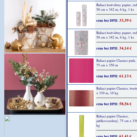
Baliaci hodvábny papier, ruž
50 cm x 342 m, 6 kg, 1 ks
33,39 €
cena bez DPH:
Baliaci hodvábny papier, ruž
50 cm x 342 m, 6 kg, 1 ks
34,14 €
cena bez DPH:
Baliaci papier Classico pink,
75 cm x 350 m
61,13 €
cena bez DPH:
Baliaci papier Classico, bor
x 330 m, 10 kg
58,56 €
cena bez DPH:
Baliaci papier Classico,
jablkovozelený, 75 cm x 33
kg
61,41 €
cena bez DPH: