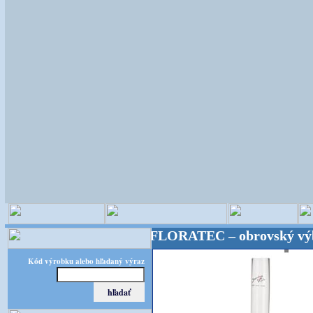
istické potreby! FLORATEC – obrovský výber – kvali
Kód výrobku alebo hľadaný výraz