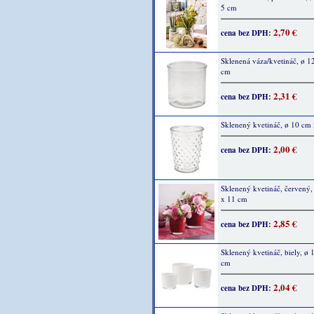
5 cm
2,70 €
cena bez DPH:
Sklenená váza/kvetináč, ø 1
cm
2,31 €
cena bez DPH:
Sklenený kvetináč, ø 10 cm
2,00 €
cena bez DPH:
Sklenený kvetináč, červený,
x 11 cm
2,85 €
cena bez DPH:
Sklenený kvetináč, biely, ø 
cm
2,04 €
cena bez DPH: