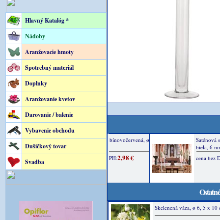
Hlavný Katalóg *
Nádoby
Aranžovacie hmoty
Spotrebný materiál
Doplnky
Aranžovanie kvetov
Darovanie / balenie
Vybavenie obchodu
Dušičkový tovar
Svadba
Ostatné
Skelenená váza, ø 6, 5 x 10