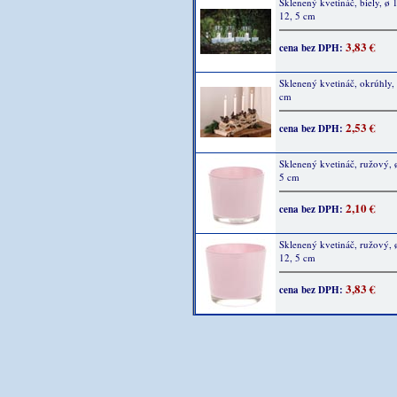
Sklenený kvetináč, biely, ø 
12, 5 cm
3,83 €
cena bez DPH:
Sklenený kvetináč, okrúhly, 
cm
2,53 €
cena bez DPH:
Sklenený kvetináč, ružový, 
5 cm
2,10 €
cena bez DPH:
Sklenený kvetináč, ružový, 
12, 5 cm
3,83 €
cena bez DPH: