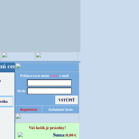
udete obslúľení z nášho nemeckého veľkoskladu tak,
Prihlasovacie meno
alebo
e-mail
m
Heslo
Registrácia
Zabudnuté heslo
Váš košík je prázdny!
Suma:
0,00 €