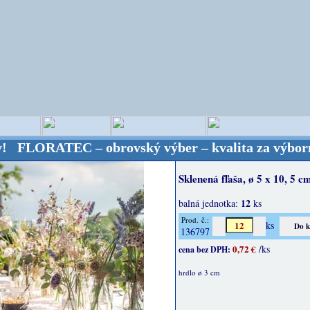
TEC – obrovský výber – kvalita za výbornú cenu! B
Sklenená fľaša, ø 5 x 10, 5 c
12
balná jednotka:
ks
Prod. č.:
ks
136797
0,72 €
/ks
cena bez DPH:
hrdlo ø 3 cm