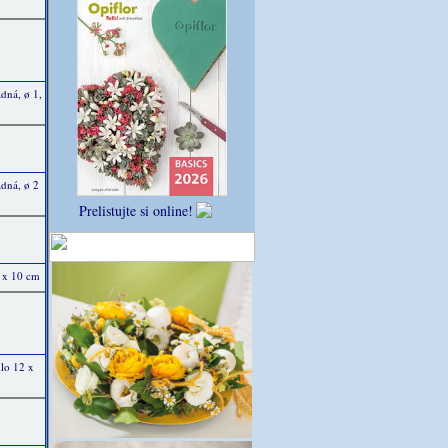
dná, ø 1,
dná, ø 2
Prelistujte si online!
5 x 10 cm
klo 12 x