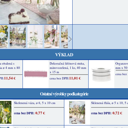
VÝKLAD
Ostatné výrobky podkategórie
Skelenená váza, ø 6, 5 x 10 cm
Sklenená fľaša, ø 5 x 10, 5
0,77 €
0,72 €
cena bez DPH:
cena bez DPH: