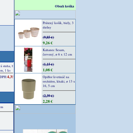
Obsah košíka
Prútený košík, biely, 3
dielny
(9,85 €)
9,26 €
Kahanec Sesam,
červený, ø 6 x 12 cm
(1,15 €)
1,08 €
Opiflor kvetináč na
orchideu, khaki, ø 13 x
16, 5 cm
(2,39 €)
2,28 €
 cm