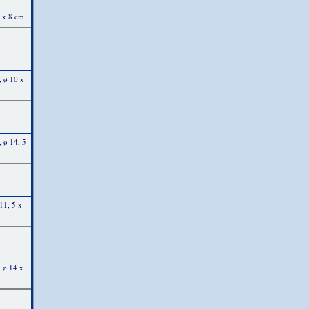
8 x 8 cm
, ø 10 x
 ø 14, 5
11, 5 x
, ø 14 x