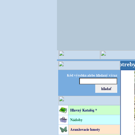
ORATEC – špecialista na floristické potreby! FLORA
Kód výrobku alebo hľadaný výraz
Hlavný Katalóg *
Nádoby
Aranžovacie hmoty