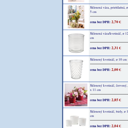
Sklenená váza, priehľadná, ø
5 cm
2,70 €
cena bez DPH:
Sklenená váza/kvetináč, ø 1
cm
2,31 €
cena bez DPH:
Sklenený kvetináč, ø 10 cm
2,00 €
cena bez DPH:
Sklenený kvetináč, červený,
x 11 cm
2,85 €
cena bez DPH:
Sklenený kvetináč, biely, ø 
cm
2,04 €
cena bez DPH: