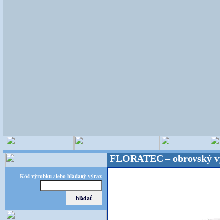
ristické potreby! FLORATEC – obrovský výber – kval
Kód výrobku alebo hľadaný výraz