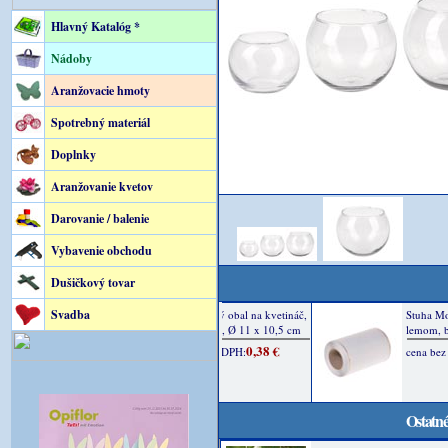
Hlavný Katalóg *
Nádoby
Aranžovacie hmoty
Spotrebný materiál
Doplnky
Aranžovanie kvetov
Darovanie / balenie
Vybavenie obchodu
Dušičkový tovar
Svadba
Ostatné