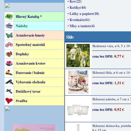
• Kov(22)
• Košíky(44)
• Látky a papiere(18)
Hlavný Katalóg *
• Kvetináče(61)
Nádoby
• Misy a taniere(4)
Aranžovacie hmoty
Sklo
Spotrebný materiál
Skelenená váza, ø 6, 5 x 10
Doplnky
0,77 €
cena bez DPH:
Aranžovanie kvetov
Darovanie / balenie
Sklenená fľaša, ø 6 cm x 14
Vybavenie obchodu
1,31 €
cena bez DPH:
Dušičkový tovar
Sklenená nádoba, ø 7 cm x 
Svadba
0,92 €
cena bez DPH:
Sklenená skúmavka, priehľad
6 x 15 cm