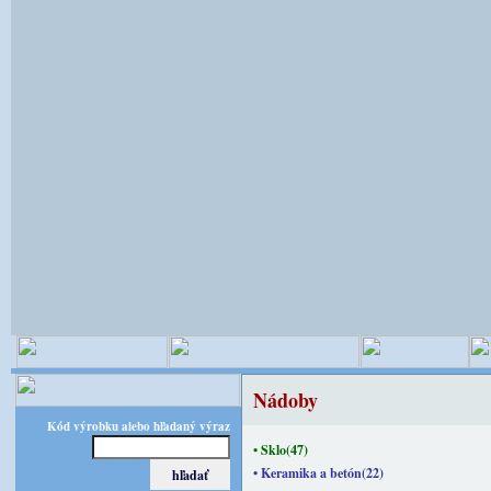
Nádoby
Kód výrobku alebo hľadaný výraz
• Sklo(47)
• Keramika a betón(22)