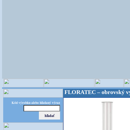
istické potreby! FLORATEC – obrovský výber – kval
Kód výrobku alebo hľadaný výraz