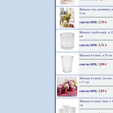
Sklenená váza, priehľadná, ø
5 cm
2,70 €
cena bez DPH:
Sklenená váza/kvetináč, ø 1
cm
2,31 €
cena bez DPH:
Sklenený kvetináč, ø 10 cm
2,00 €
cena bez DPH:
Sklenený kvetináč, červený,
x 11 cm
2,85 €
cena bez DPH:
Sklenený kvetináč, biely, ø 
cm