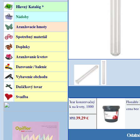
Hlavný Katalóg *
Nádoby
Aranžovacie hmoty
Spotrebný materiál
Doplnky
Aranžovanie kvetov
Darovanie / balenie
Vybavenie obchodu
Dušičkový tovar
Svadba
Ostatné