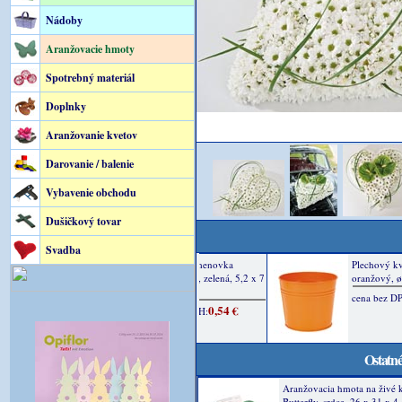
Nádoby
Aranžovacie hmoty
Spotrebný materiál
Doplnky
Aranžovanie kvetov
Darovanie / balenie
Vybavenie obchodu
Dušičkový tovar
Svadba
Ostatné
Aranžovacia hmota na živé 
Butterfly, srdce, 26 x 31 x 4