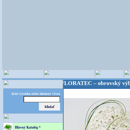
stické potreby! FLORATEC – obrovský výber – kvalit
Kód výrobku alebo hľadaný výraz
Hlavný Katalóg *