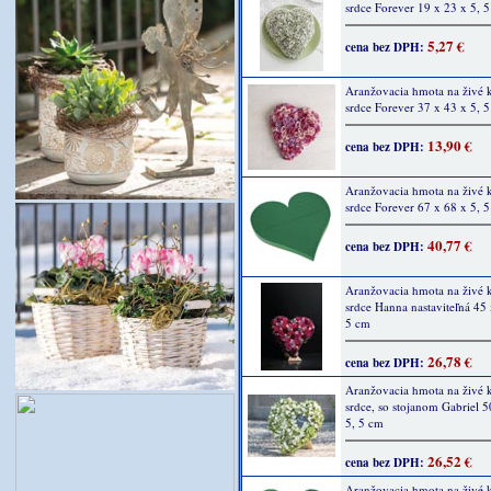
srdce Forever 19 x 23 x 5, 
5,27 €
cena bez DPH:
Aranžovacia hmota na živé 
srdce Forever 37 x 43 x 5, 
13,90 €
cena bez DPH:
Aranžovacia hmota na živé 
srdce Forever 67 x 68 x 5, 
40,77 €
cena bez DPH:
Aranžovacia hmota na živé 
srdce Hanna nastaviteľná 45 
5 cm
26,78 €
cena bez DPH:
Aranžovacia hmota na živé 
srdce, so stojanom Gabriel 5
5, 5 cm
26,52 €
cena bez DPH:
Aranžovacia hmota na živé 