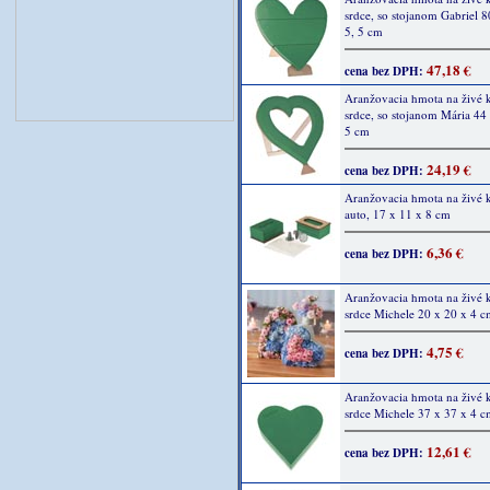
srdce, so stojanom Gabriel 8
5, 5 cm
47,18 €
cena bez DPH:
Aranžovacia hmota na živé 
srdce, so stojanom Mária 44 
5 cm
24,19 €
cena bez DPH:
Aranžovacia hmota na živé k
auto, 17 x 11 x 8 cm
6,36 €
cena bez DPH:
Aranžovacia hmota na živé k
srdce Michele 20 x 20 x 4 
4,75 €
cena bez DPH:
Aranžovacia hmota na živé k
srdce Michele 37 x 37 x 4 
12,61 €
cena bez DPH: