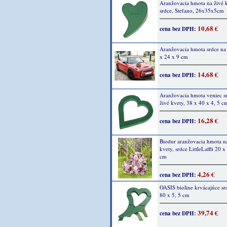
Aranžovacia hmota na živé k
srdce, Stefano, 26x35x5cm
10,68 €
cena bez DPH:
Aranžovacia hmota srdce na 
x 24 x 9 cm
14,68 €
cena bez DPH:
Aranžovacia hmota veniec sr
živé kvety, 38 x 40 x 4, 5 c
16,28 €
cena bez DPH:
Biodur aranžovacia hmota n
kvety, srdce LittleLaffli 20 x
cm
4,26 €
cena bez DPH:
OASIS bioline krvácajúce sr
80 x 5, 5 cm
39,74 €
cena bez DPH: