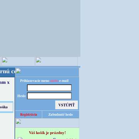
Budete obslúľení z nášho nemeckého veľkoskladu tak
Prihlasovacie meno
alebo
e-mail
 mm x
Heslo
Registrácia
Zabudnuté heslo
Váš košík je prázdny!