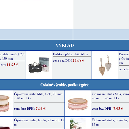
VÝKLAD
Ostatné výrobky podkategórie
Čipkovaná stuha Mila, biela, 20 mm
Čipkovaná stuha Mila, star
x 20 m, 1 ks
20 mm x 20 m, 1 ks
7,03 €
7,03 €
cena bez DPH:
cena bez DPH:
Čipkovaná stuha, bordó, 25 mm x 15
Čipkovaná stuha, orgován,
m
15 m