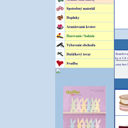
Spotrebný materiál
Doplnky
Aranžovanie kvetov
Darovanie / balenie
Vybavenie obchodu
Dušičkový tovar
Svadba