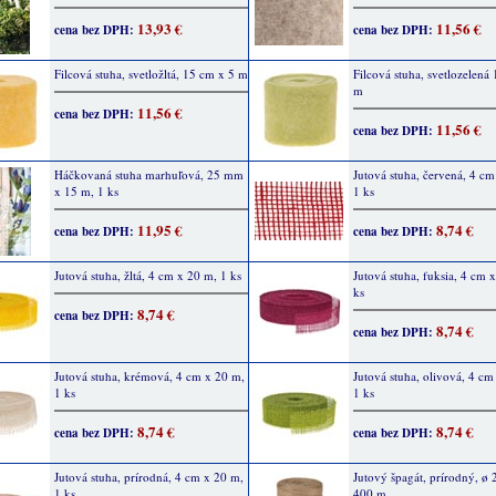
13,93 €
11,56 €
cena bez DPH:
cena bez DPH:
Filcová stuha, svetložltá, 15 cm x 5 m
Filcová stuha, svetlozelená
m
11,56 €
cena bez DPH:
11,56 €
cena bez DPH:
Háčkovaná stuha marhuľová, 25 mm
Jutová stuha, červená, 4 cm
x 15 m, 1 ks
1 ks
11,95 €
8,74 €
cena bez DPH:
cena bez DPH:
Jutová stuha, žltá, 4 cm x 20 m, 1 ks
Jutová stuha, fuksia, 4 cm 
ks
8,74 €
cena bez DPH:
8,74 €
cena bez DPH:
Jutová stuha, krémová, 4 cm x 20 m,
Jutová stuha, olivová, 4 cm
1 ks
1 ks
8,74 €
8,74 €
cena bez DPH:
cena bez DPH:
Jutová stuha, prírodná, 4 cm x 20 m,
Jutový špagát, prírodný, ø
1 ks
400 m