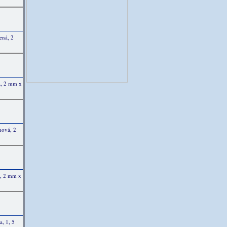
ená, 2
a, 2 mm x
mová, 2
k, 2 mm x
a, 1, 5