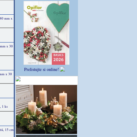
, 40 mm x
0 mm x 30
Prelistujte si online!
 mm x 30
, 1 ks
edá, 15 cm