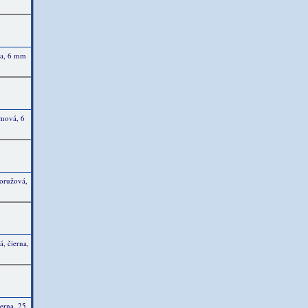
ela, 6 mm
émová, 6
roružová,
, čierna,
ierna, 25