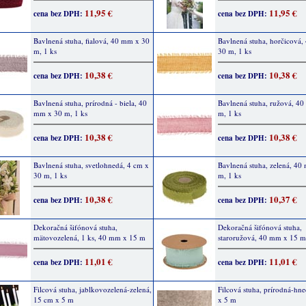
11,95 €
11,95 €
cena bez DPH:
cena bez DPH:
Bavlnená stuha, fialová, 40 mm x 30
Bavlnená stuha, horčicová
m, 1 ks
30 m, 1 ks
10,38 €
10,38 €
cena bez DPH:
cena bez DPH:
Bavlnená stuha, prírodná - biela, 40
Bavlnená stuha, ružová, 4
mm x 30 m, 1 ks
m, 1 ks
10,38 €
10,38 €
cena bez DPH:
cena bez DPH:
Bavlnená stuha, svetlohnedá, 4 cm x
Bavlnená stuha, zelená, 40
30 m, 1 ks
m, 1 ks
10,38 €
10,37 €
cena bez DPH:
cena bez DPH:
Dekoračná šifónová stuha,
Dekoračná šifónová stuha,
mätovozelená, 1 ks, 40 mm x 15 m
staroružová, 40 mm x 15 m
11,01 €
11,01 €
cena bez DPH:
cena bez DPH:
Filcová stuha, jablkovozelená-zelená,
Filcová stuha, prírodná-hn
15 cm x 5 m
x 5 m