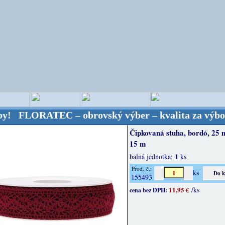
RATEC – obrovský výber – kvalita za výbornú cenu! 
Čipkovaná stuha, bordó, 25
15 m
1
balná jednotka:
ks
Prod. č.:
ks
155493
11,95 €
/ks
cena bez DPH: