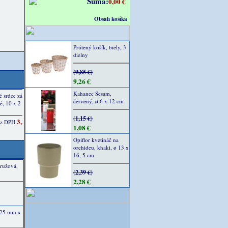
Suma:
0,00 €
Obsah košíka
Prútený košík, biely, 3
dielny
(9,85 €)
9,26 €
Kahanec Sesam,
červený, ø 6 x 12 cm
(1,15 €)
1,08 €
Opiflor kvetináč na
orchideu, khaki, ø 13 x
16, 5 cm
oružová,
(2,39 €)
2,28 €
 25 mm x