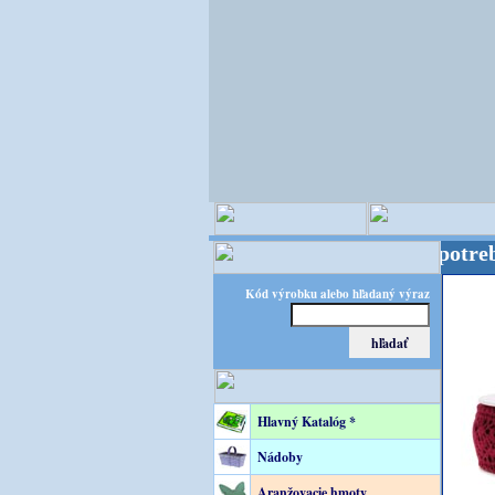
FLORATEC – špecialista na floristické potreby! FLO
Kód výrobku alebo hľadaný výraz
Hlavný Katalóg *
Nádoby
Aranžovacie hmoty