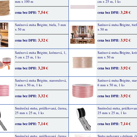
mm x 100 m
cm x 25 m, 1 ks
7,54 €
3,28 €
cena bez DPH:
cena bez DPH:
Saténová stuha Brigitte, biela, 3 mm
Saténová stuha Brigitte, bi
x 50 m
x 50 m
3,32 €
3,92 €
cena bez DPH:
cena bez DPH:
Saténová stuha Brigitte, krémová, 1,
Saténová stuha Brigitte, kr
5 cm x 25 m, 1 ks
mm x 50 m
3,28 €
3,92 €
cena bez DPH:
cena bez DPH:
Saténová stuha Brigitte, staroružová,
Saténová stuha Brigitte, sta
3 mm x 50 m, 1 ks
6 mm x 50 m, 1 ks
3,32 €
3,92 €
cena bez DPH:
cena bez DPH:
Smútočná stuha, prúžkovaná, čierna,
Smútočná stuha, prúžkovaná
25 mm x 25 m, 1 ks
25 mm x 25 m, 1 ks
7,14 €
7,14 €
cena bez DPH:
cena bez DPH:
Smútočná stuha, prúžkovaná, čierna,
Stuha polyester s drôtom, č