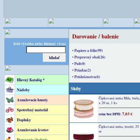
Darovanie / balenie
Kód výrobku alebo hľadaný výraz
• Papiere a fólie(99)
• Prepravný obal(26)
• Pult(0)
• Priadza(2)
• Príslušenstva(6)
Hlavný Katalóg *
Stuhy
Nádoby
Čipkovaná stuha Mila, biel
Aranžovacie hmoty
x 20 m, 1 ks
Spotrebný materiál
7,03 €
cena bez DPH:
Doplnky
Čipkovaná stuha, bordó, 2
Aranžovanie kvetov
m
Darovanie / balenie