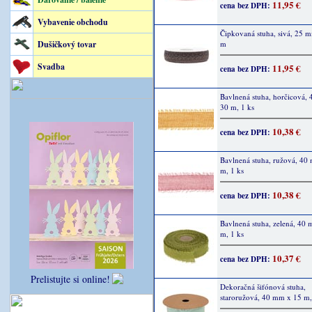
11,95 €
cena bez DPH:
Vybavenie obchodu
Čipkovaná stuha, sivá, 25 
Dušičkový tovar
m
Svadba
11,95 €
cena bez DPH:
Bavlnená stuha, horčicová,
30 m, 1 ks
10,38 €
cena bez DPH:
Bavlnená stuha, ružová, 40
m, 1 ks
10,38 €
cena bez DPH:
Bavlnená stuha, zelená, 40
m, 1 ks
10,37 €
cena bez DPH:
Prelistujte si online!
Dekoračná šifónová stuha,
staroružová, 40 mm x 15 m,