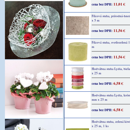
11,01 €
cena bez DPH:
Filcová stuha, prírodná-hne
x 5 m
11,56 €
cena bez DPH:
Filcová stuha, svetlozelená 
m
11,56 €
cena bez DPH:
Hodvábna stuha Lydia, biel
x 25 m
6,58 €
cena bez DPH:
Hodvábna stuha Lydia, kré
mm x 25 m
6,58 €
cena bez DPH:
Hodvábna stuha, zelená kiwi
x 25 m, 1 ks