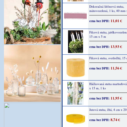
Dekoračná šifónová stuha,
mätovozelená, 1 ks, 40 mm
11,01 €
cena bez DPH:
Filcová stuha, jablkovozelen
15 cm x 5 m
13,93 €
cena bez DPH:
Filcová stuha, svetložltá, 1
11,56 €
cena bez DPH:
Háčkovaná stuha marhuľov
x 15 m, 1 ks
11,95 €
cena bez DPH:
Jutová stuha, žltá, 4 cm x 20
8,74 €
cena bez DPH: