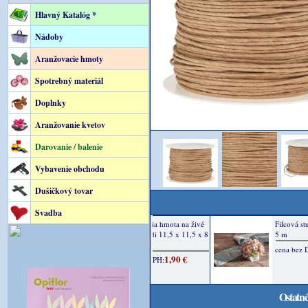
Hlavný Katalóg *
Nádoby
Aranžovacie hmoty
Spotrebný materiál
Doplnky
Aranžovanie kvetov
Darovanie / balenie
Vybavenie obchodu
Dušičkový tovar
Svadba
Ostatné