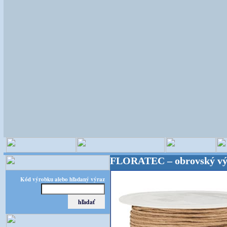
istické potreby! FLORATEC – obrovský výber – kval
Kód výrobku alebo hľadaný výraz