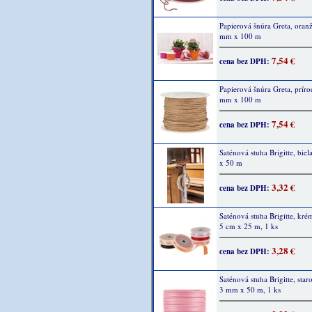
Papierová šnúra Greta, oran
mm x 100 m
7,54 €
cena bez DPH:
Papierová šnúra Greta, príro
mm x 100 m
7,54 €
cena bez DPH:
Saténová stuha Brigitte, bie
x 50 m
3,32 €
cena bez DPH:
Saténová stuha Brigitte, kré
5 cm x 25 m, 1 ks
3,28 €
cena bez DPH:
Saténová stuha Brigitte, star
3 mm x 50 m, 1 ks