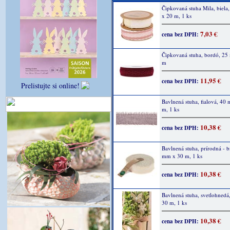
Čipkovaná stuha Mila, biel
x 20 m, 1 ks
7,03 €
cena bez DPH:
Čipkovaná stuha, bordó, 2
m
11,95 €
cena bez DPH:
Prelistujte si online!
Bavlnená stuha, fialová, 40
m, 1 ks
10,38 €
cena bez DPH:
Bavlnená stuha, prírodná - b
mm x 30 m, 1 ks
10,38 €
cena bez DPH:
Bavlnená stuha, svetlohnedá
30 m, 1 ks
10,38 €
cena bez DPH: