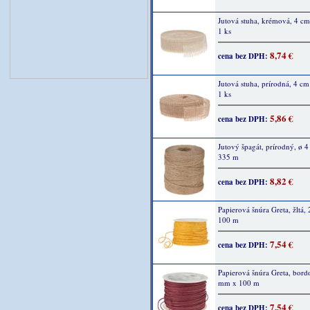
Jutová stuha, krémová, 4 cm
1 ks
8,74 €
cena bez DPH:
Jutová stuha, prírodná, 4 cm
1 ks
5,86 €
cena bez DPH:
Jutový špagát, prírodný, ø 
335 m
8,82 €
cena bez DPH:
Papierová šnúra Greta, žltá,
100 m
7,54 €
cena bez DPH:
Papierová šnúra Greta, bord
mm x 100 m
7,54 €
cena bez DPH: