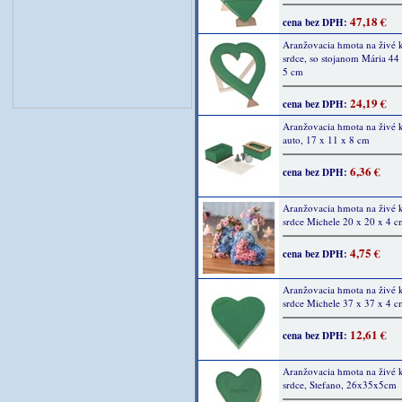
47,18 €
cena bez DPH:
Aranžovacia hmota na živé 
srdce, so stojanom Mária 44 
5 cm
24,19 €
cena bez DPH:
Aranžovacia hmota na živé k
auto, 17 x 11 x 8 cm
6,36 €
cena bez DPH:
Aranžovacia hmota na živé k
srdce Michele 20 x 20 x 4 
4,75 €
cena bez DPH:
Aranžovacia hmota na živé k
srdce Michele 37 x 37 x 4 
12,61 €
cena bez DPH:
Aranžovacia hmota na živé k
srdce, Stefano, 26x35x5cm