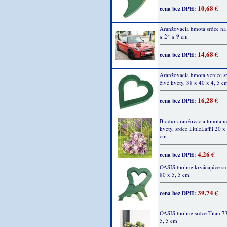
10,68 €
cena bez DPH:
Aranžovacia hmota srdce na 
x 24 x 9 cm
14,68 €
cena bez DPH:
Aranžovacia hmota veniec sr
živé kvety, 38 x 40 x 4, 5 c
16,28 €
cena bez DPH:
Biodur aranžovacia hmota n
kvety, srdce LittleLaffli 20 x
cm
4,26 €
cena bez DPH:
OASIS bioline krvácajúce sr
80 x 5, 5 cm
39,74 €
cena bez DPH:
OASIS bioline srdce Titan 7
5, 5 cm