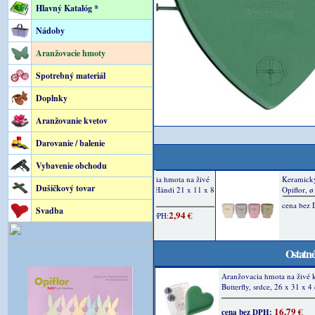
Hlavný Katalóg *
Nádoby
Aranžovacie hmoty
Spotrebný materiál
Doplnky
Aranžovanie kvetov
Darovanie / balenie
Vybavenie obchodu
Dušičkový tovar
Svadba
Ostatné
Aranžovacia hmota na živé 
Butterfly, srdce, 26 x 31 x 4
16,79 €
cena bez DPH: