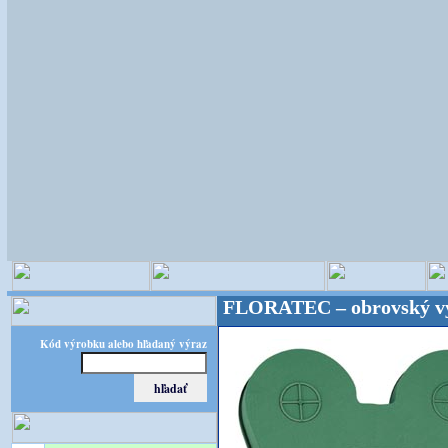
ristické potreby! FLORATEC – obrovský výber – kval
Kód výrobku alebo hľadaný výraz