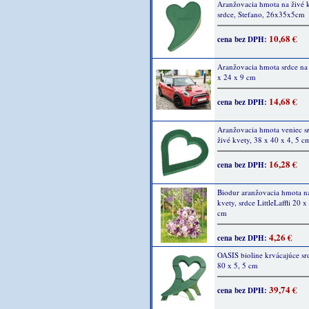
Aranžovacia hmota na živé k
srdce, Stefano, 26x35x5cm
10,68 €
cena bez DPH:
Aranžovacia hmota srdce na 
x 24 x 9 cm
14,68 €
cena bez DPH:
Aranžovacia hmota veniec sr
živé kvety, 38 x 40 x 4, 5 c
16,28 €
cena bez DPH:
Biodur aranžovacia hmota n
kvety, srdce LittleLaffli 20 x
cm
4,26 €
cena bez DPH:
OASIS bioline krvácajúce sr
80 x 5, 5 cm
39,74 €
cena bez DPH: