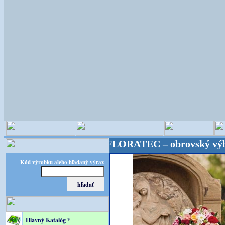
stické potreby! FLORATEC – obrovský výber – kvalit
Kód výrobku alebo hľadaný výraz
Hlavný Katalóg *