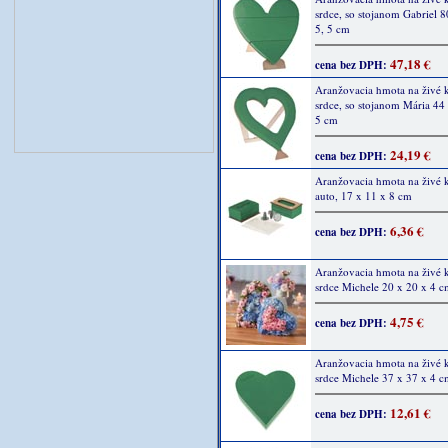
srdce, so stojanom Gabriel 8
5, 5 cm
47,18 €
cena bez DPH:
Aranžovacia hmota na živé 
srdce, so stojanom Mária 44 
5 cm
24,19 €
cena bez DPH:
Aranžovacia hmota na živé k
auto, 17 x 11 x 8 cm
6,36 €
cena bez DPH:
Aranžovacia hmota na živé k
srdce Michele 20 x 20 x 4 
4,75 €
cena bez DPH:
Aranžovacia hmota na živé k
srdce Michele 37 x 37 x 4 
12,61 €
cena bez DPH: