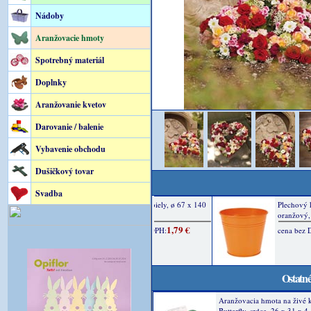
Nádoby
Aranžovacie hmoty
Spotrebný materiál
Doplnky
Aranžovanie kvetov
Darovanie / balenie
Vybavenie obchodu
Dušičkový tovar
Svadba
Ostatné
Aranžovacia hmota na živé 
Butterfly, srdce, 26 x 31 x 4