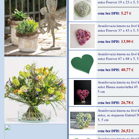
srdce Forever 19 x 23 x 5, 
5,27 €
cena bez DPH:
Aranžovacia hmota na živé 
srdce Forever 37 x 43 x 5, 
13,90 €
cena bez DPH:
Aranžovacia hmota na živé 
srdce Forever 67 x 68 x 5, 
40,77 €
cena bez DPH:
Aranžovacia hmota na živé 
srdce Hanna nastaviteľná 45 
5 cm
26,78 €
cena bez DPH:
Aranžovacia hmota na živé 
srdce, so stojanom Gabriel 5
5, 5 cm
26,52 €
cena bez DPH:
Aranžovacia hmota na živé 