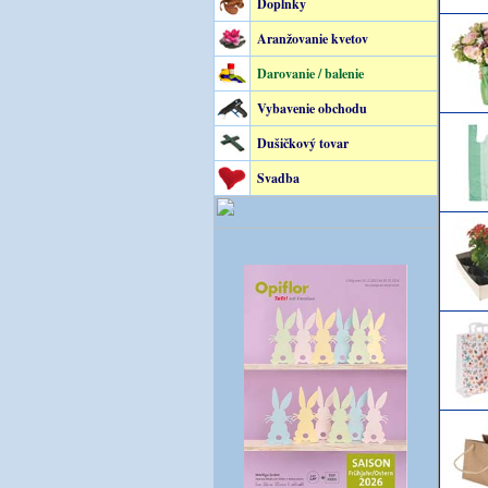
Doplnky
Aranžovanie kvetov
Darovanie / balenie
Vybavenie obchodu
Dušičkový tovar
Svadba