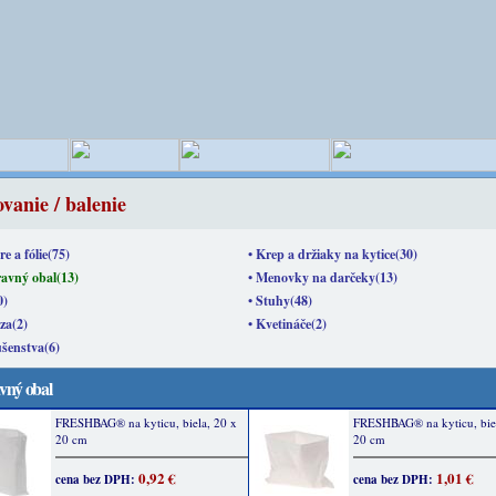
vanie / balenie
re a fólie(75)
• Krep a držiaky na kytice(30)
ravný obal(13)
• Menovky na darčeky(13)
0)
• Stuhy(48)
za(2)
• Kvetináče(2)
ušenstva(6)
vný obal
FRESHBAG® na kyticu, biela, 20 x
FRESHBAG® na kyticu, biel
20 cm
20 cm
0,92 €
1,01 €
cena bez DPH:
cena bez DPH: