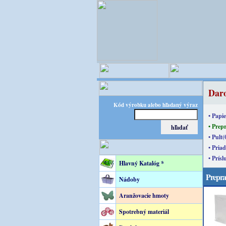
Daro
Kód výrobku alebo hľadaný výraz
• Papie
• Prep
• Pult(
• Priad
• Prísl
Hlavný Katalóg *
Prepra
Nádoby
Aranžovacie hmoty
Spotrebný materiál