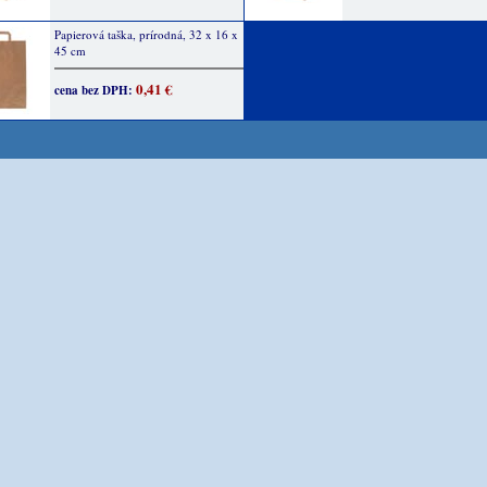
Papierová taška, prírodná, 32 x 16 x
45 cm
0,41 €
cena bez DPH: