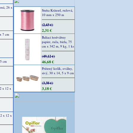
ená, 26 x
Stuha Kräusel, ružová,
10 mm x 250 m
(2,43 €)
2,31 €
 x 7 cm
Baliaci hodvábny
papier, ruža, biela, 75
cm x 342 m, 9 kg, 1 ks
(49,12 €)
46,68 €
25 cm
Prútený košík, oválny,
sivý, 30 x 14, 5 x 9 cm
(3,38 €)
3,18 €
32 x 12 x
12 x 12 x