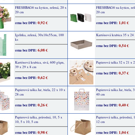
FRESHBAG® na kyticu, zelená, 20 x
FRESHBAG® na kyticu, zel
20 cm
20 cm
0,92 €
1,01 €
cena bez DPH:
cena bez DPH:
Igelitka, zelená, 30x18x55cm, 100
Kartónová krabica 35 x 24
ks
0,54 €
cena bez DPH:
6,08 €
cena bez DPH:
Kartónová krabica, sivá, 600 g/qm,
Papierová taška 32 x 21 x 
39 x 29 x 8 cm
0,37 €
cena bez DPH:
0,62 €
cena bez DPH:
Papierová taška Jar, biela, 22 x 10 x
Papierová taška Jar, biela, 
28 cm
40 cm
0,26 €
0,40 €
cena bez DPH:
cena bez DPH:
Papierová taška, prírodná, 10, 5 x
Papierová taška, prírodná, 
10, 5 x 10, 5 cm
12 cm
0,98 €
1,04 €
cena bez DPH:
cena bez DPH: