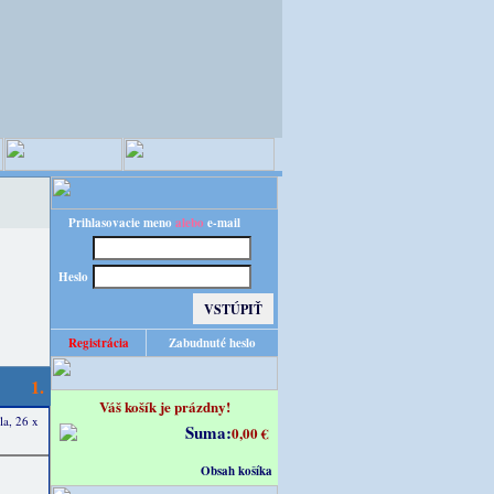
Prihlasovacie meno
alebo
e-mail
Heslo
Registrácia
Zabudnuté heslo
1.
Váš košík je prázdny!
a, 26 x
Suma:
0,00 €
Obsah košíka