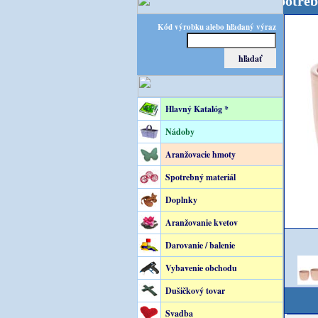
LORATEC – špecialista na floristické potreby! FLOR
Kód výrobku alebo hľadaný výraz
Hlavný Katalóg *
Nádoby
Aranžovacie hmoty
Spotrebný materiál
Doplnky
Aranžovanie kvetov
Darovanie / balenie
Vybavenie obchodu
Dušičkový tovar
Svadba