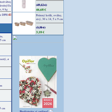
(49,12 €)
46,68 €
Prútený košík, oválny,
sivý, 30 x 14, 5 x 9 cm
(3,38 €)
3,18 €
ia,
 5 cm
hnedý, ø
,
cm
,
 5 cm
Prelistujte si online!