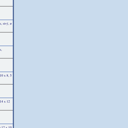
, sivý, ø
u,
10 x 8, 5
 14 x 12
ø 12 x 10