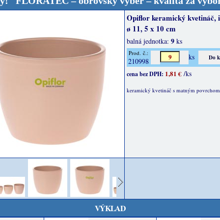
ATEC – obrovský výber – kvalita za výbornú cenu! 
Opiflor keramický kvetináč, 
ø 11, 5 x 10 cm
9
balná jednotka:
ks
Prod. č.:
ks
210998
1,81 €
/ks
cena bez DPH:
keramický kvetináč s matným povrchom
VÝKLAD