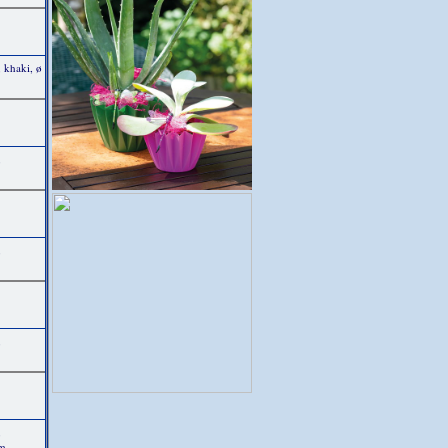
 khaki, ø
,
,
,
,
cm