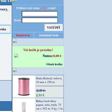
Budete obslúľení z nášho nemeckého veľkoskladu tak
Prihlasovacie meno
alebo
e-mail
ivory,
Heslo
Registrácia
Zabudnuté heslo
Váš košík je prázdny!
Suma:
0,00 €
Obsah košíka
Stuha Kräusel, ružová,
10 mm x 250 m
(2,43 €)
2,31 €
Baliaci hodvábny
papier, ruža, biela, 75
cm x 342 m, 9 kg, 1 ks