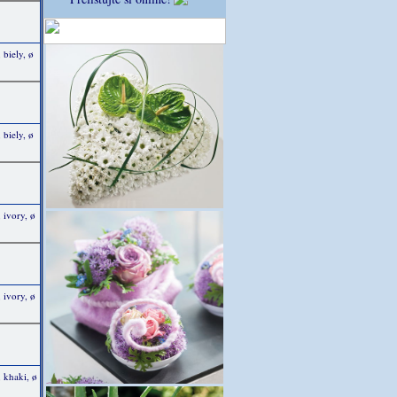
 biely, ø
 biely, ø
 ivory, ø
 ivory, ø
 khaki, ø