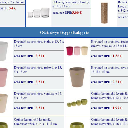
Ostatné výrobky podkategórie
Kvetináč na orchideu, biely, ø 13, 5 x
Kvetináč na orchideu, fuchs
15 cm
ružová, vanilka, ø 13 x 14,
2,21 €
1,36 €
cena bez DPH:
cena bez DPH:
Kvetináč na orchideu, ružový, ø 13,
Kvetináč na orchideu, sivo
5 x 15 cm
13, 5 x 15 cm
2,21 €
2,21 €
cena bez DPH:
cena bez DPH:
Kvetináč na orchideu, vanilka, ø 13,
Opiflor keramický kvetináč
5 x 15 cm
bambusovožltá, ø 12 x 10 
2,21 €
1,97 €
cena bez DPH:
cena bez DPH:
Opiflor keramický kvetináč,
Opiflor keramický kvetináč
bambusovožltá, ø 14 x 11, 5 cm
bambusovožltá, ø 16 x 13,