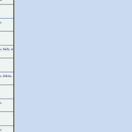
u,
, biely, ø
, fuksia,
u,
u,