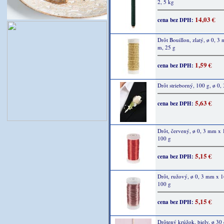
2, 5 kg
14,03 €
cena bez DPH:
Drôt Bouillon, zlatý, ø 0, 3
m, 25 g
1,59 €
cena bez DPH:
Drôt strieborný, 100 g, ø 0
5,63 €
cena bez DPH:
Drôt, červený, ø 0, 3 mm x
100 g
5,15 €
cena bez DPH:
Drôt, ružový, ø 0, 3 mm x 
100 g
5,15 €
cena bez DPH:
Drôtený krúžok, biely, ø 30