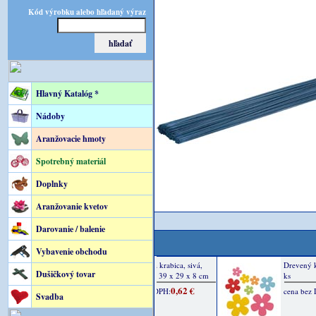
Kód výrobku alebo hľadaný výraz
Hlavný Katalóg *
Nádoby
Aranžovacie hmoty
Spotrebný materiál
Doplnky
Aranžovanie kvetov
Darovanie / balenie
Vybavenie obchodu
Dušičkový tovar
Svadba