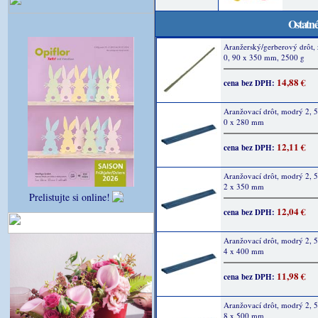
Ostatné
Aranžerský/gerberový drôt, 
0, 90 x 350 mm, 2500 g
14,88 €
cena bez DPH:
Aranžovací drôt, modrý 2, 5
0 x 280 mm
12,11 €
cena bez DPH:
Aranžovací drôt, modrý 2, 5
2 x 350 mm
Prelistujte si online!
12,04 €
cena bez DPH:
Aranžovací drôt, modrý 2, 5
4 x 400 mm
11,98 €
cena bez DPH:
Aranžovací drôt, modrý 2, 5
8 x 500 mm