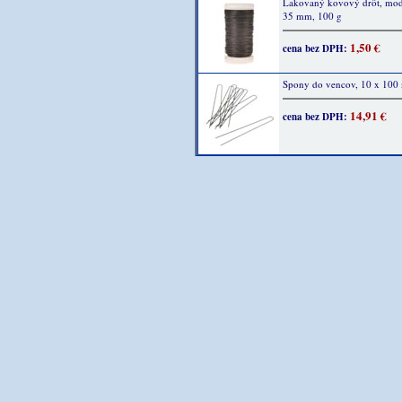
Lakovaný kovový drôt, mod
35 mm, 100 g
1,50 €
cena bez DPH:
Spony do vencov, 10 x 10
14,91 €
cena bez DPH: