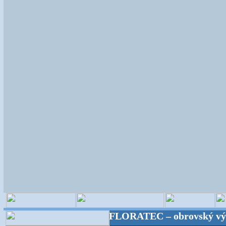
istické potreby! FLORATEC – obrovský výber – kvali