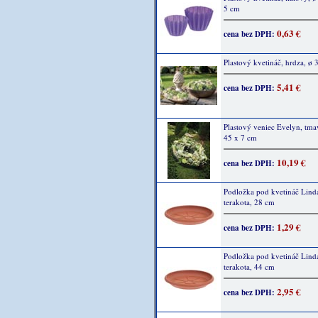
5 cm
0,63 €
cena bez DPH:
Plastový kvetináč, hrdza, ø 
5,41 €
cena bez DPH:
Plastový veniec Evelyn, tma
45 x 7 cm
10,19 €
cena bez DPH:
Podložka pod kvetináč Lind
terakota, 28 cm
1,29 €
cena bez DPH:
Podložka pod kvetináč Lind
terakota, 44 cm
2,95 €
cena bez DPH: