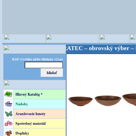
é potreby! FLORATEC – obrovský výber – kvalita za 
Kód výrobku alebo hľadaný výraz
Hlavný Katalóg *
Nádoby
Aranžovacie hmoty
Spotrebný materiál
Doplnky