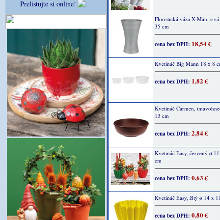
Prelistujte si online!
Floristická váza X-Män, sivá
35 cm
18,54 €
cena bez DPH:
Kvetináč Big Mann 18 x 8 c
1,82 €
cena bez DPH:
Kvetináč Carmen, tmavohne
13 cm
2,84 €
cena bez DPH:
Kvetináč Easy, červený ø 11
cm
0,63 €
cena bez DPH:
Kvetináč Easy, žltý ø 14 x 1
0,80 €
cena bez DPH: