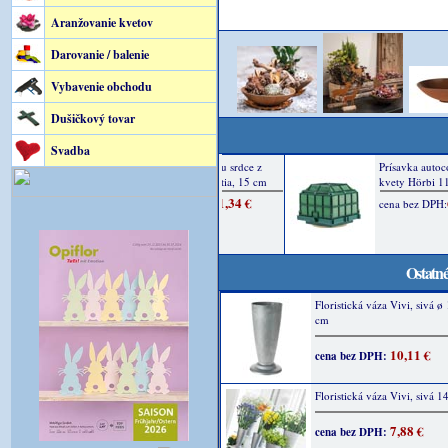
Aranžovanie kvetov
Darovanie / balenie
Vybavenie obchodu
Dušičkový tovar
Svadba
Ostatné
Floristická váza Vivi, sivá ø
cm
10,11 €
cena bez DPH:
Floristická váza Vivi, sivá 
7,88 €
cena bez DPH: