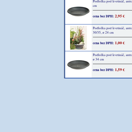
Podložka pod kvetináč, antra
cm
2,95 €
cena bez DPH:
Podložka pod kvetináč, antra
30/35, ø 24 cm
1,00 €
cena bez DPH:
Podložka pod kvetináč, antra
ø 34 cm
1,59 €
cena bez DPH: