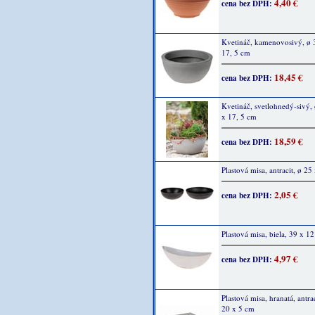
4,40 €
cena bez DPH:
Kvetináč, kamenovosivý, ø 
17, 5 cm
18,45 €
cena bez DPH:
Kvetináč, svetlohnedý-sivý, 
x 17, 5 cm
18,59 €
cena bez DPH:
Plastová misa, antracit, ø 25
2,05 €
cena bez DPH:
Plastová misa, biela, 39 x 1
4,97 €
cena bez DPH:
Plastová misa, hranatá, antra
20 x 5 cm