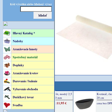
Kód výrobku alebo hľadaný výraz
Hlavný Katalóg *
Nádoby
Aranžovacie hmoty
Spotrebný materiál
Doplnky
Aranžovanie kvetov
Darovanie / balenie
Vybavenie obchodu
Dušičkový tovar
Svadba