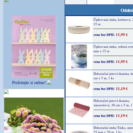
Ostatné
Čipkovaná stuha, krémová,
15 m
11,95 €
cena bez DPH:
Čipkovaná stuha, zelená svet
mm x 15 m
11,95 €
cena bez DPH:
Dekoračná jutová tkanina, bi
cm x 5 m, 1 ks
Prelistujte si online!
11,19 €
cena bez DPH:
Dekoračná jutová tkanina,
staroružová, 30 cm x 5 m, 1
11,19 €
cena bez DPH:
Dekoračná stuha Tinka, star
25 mm x 20 m, 1 ks