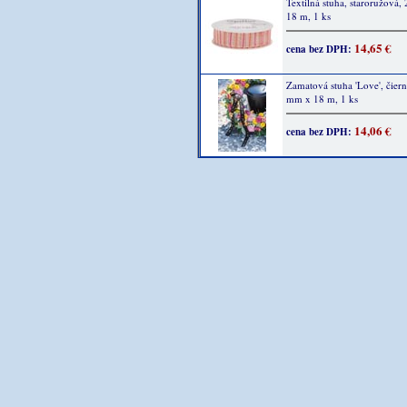
Textilná stuha, staroružová
18 m, 1 ks
14,65 €
cena bez DPH:
Zamatová stuha 'Love', čiern
mm x 18 m, 1 ks
14,06 €
cena bez DPH: