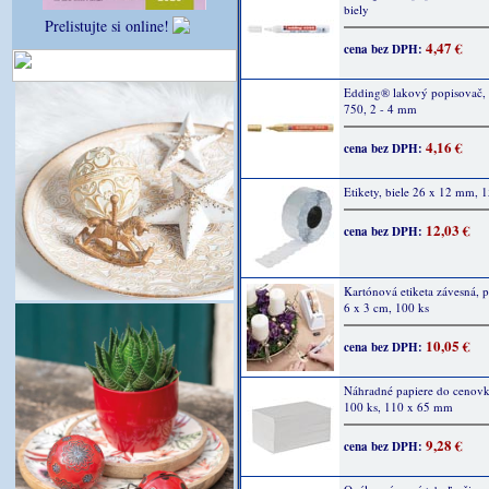
biely
Prelistujte si online!
4,47 €
cena bez DPH:
Edding® lakový popisovač, 
750, 2 - 4 mm
4,16 €
cena bez DPH:
Etikety, biele 26 x 12 mm, 
12,03 €
cena bez DPH:
Kartónová etiketa závesná, p
6 x 3 cm, 100 ks
10,05 €
cena bez DPH:
Náhradné papiere do cenovky
100 ks, 110 x 65 mm
9,28 €
cena bez DPH: