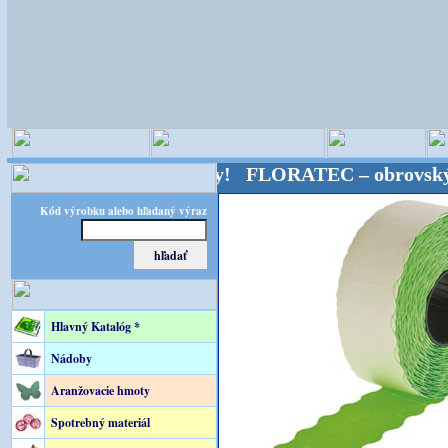
loristické potreby! FLORATEC – obrovský výber – kv
Kód výrobku alebo hľadaný výraz
Hlavný Katalóg *
Nádoby
Aranžovacie hmoty
Spotrebný materiál