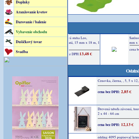
Doplnky
Aranžovanie kvetov
Darovanie / balenie
Vybavenie obchodu
Dušičkový tovar
Svadba
Ostatné
Cenovka, čierna, , 5, 5 x 12
2,85 €
cena bez DPH:
Drevená tabuľa závesná, hne
2 x 44 - 64 cm
12,13 €
cena bez DPH:
edding 4095 popisovač krie