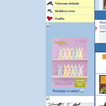
Vybavenie obchodu
Dušičkový tovar
Svadba
Prelistujte si online!