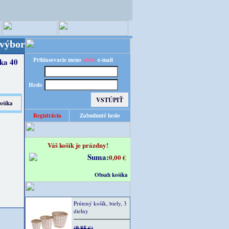
enu! Budete obslúľení z nášho nemeckého veľkosklad
Prihlasovacie meno
alebo
e-mail
žka 40
Heslo
Registrácia
Zabudnuté heslo
Váš košík je prázdny!
Suma:
0,00 €
Obsah košíka
Prútený košík, biely, 3
dielny
(9,85 €)