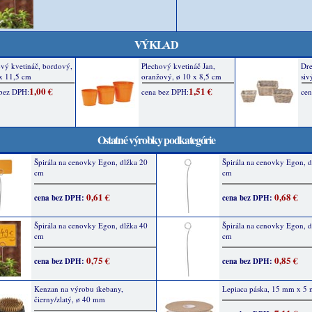
VÝKLAD
Ostatné výrobky podkategórie
Špirála na cenovky Egon, dlžka 20
Špirála na cenovky Egon, d
cm
cm
0,61 €
0,68 €
cena bez DPH:
cena bez DPH:
Špirála na cenovky Egon, dlžka 40
Špirála na cenovky Egon, d
cm
cm
0,75 €
0,85 €
cena bez DPH:
cena bez DPH:
Kenzan na výrobu ikebany,
Lepiaca páska, 15 mm x 5 
čierny/zlatý, ø 40 mm