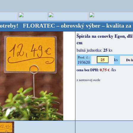
 FLORATEC – obrovský výber – kvalita za výbornú c
Špirála na cenovky Egon, dl
cm
25
balná jednotka:
ks
Prod. č.:
ks
193620
0,75 €
/ks
cena bez DPH:
z nerezovej ocele