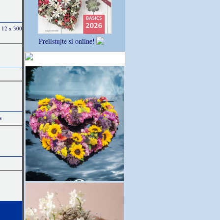
ø 12 x 300
Prelistujte si online!
s