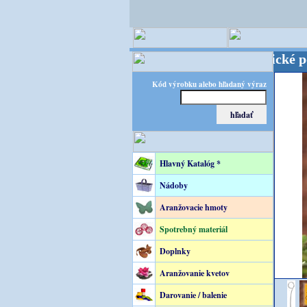
FLORATEC – špecialista na floristické potreby!
Kód výrobku alebo hľadaný výraz
Hlavný Katalóg *
Nádoby
Aranžovacie hmoty
Spotrebný materiál
Doplnky
Aranžovanie kvetov
Darovanie / balenie