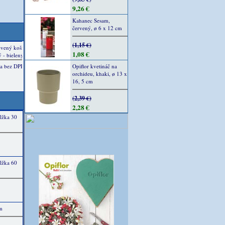
9,26 €
Kahanec Sesam,
červený, ø 6 x 12 cm
(1,15 €)
1,08 €
Opiflor kvetináč na
orchideu, khaki, ø 13 x
16, 5 cm
(2,39 €)
2,28 €
lžka 30
lžka 60
m