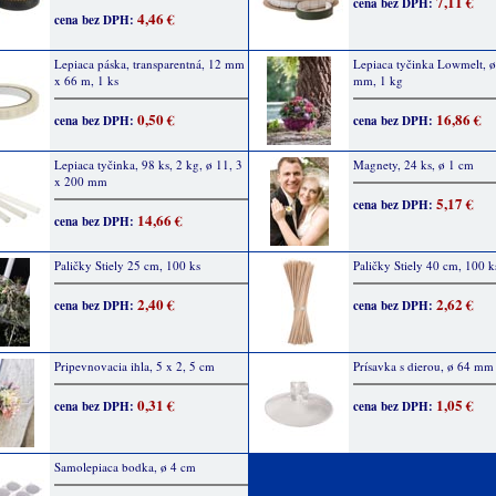
7,11 €
cena bez DPH:
4,46 €
cena bez DPH:
Lepiaca páska, transparentná, 12 mm
Lepiaca tyčinka Lowmelt, 
x 66 m, 1 ks
mm, 1 kg
0,50 €
16,86 €
cena bez DPH:
cena bez DPH:
Lepiaca tyčinka, 98 ks, 2 kg, ø 11, 3
Magnety, 24 ks, ø 1 cm
x 200 mm
5,17 €
cena bez DPH:
14,66 €
cena bez DPH:
Paličky Stiely 25 cm, 100 ks
Paličky Stiely 40 cm, 100 k
2,40 €
2,62 €
cena bez DPH:
cena bez DPH:
Pripevnovacia ihla, 5 x 2, 5 cm
Prísavka s dierou, ø 64 mm
0,31 €
1,05 €
cena bez DPH:
cena bez DPH:
Samolepiaca bodka, ø 4 cm