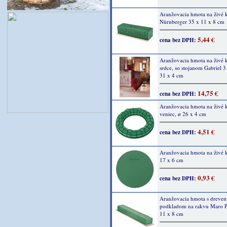
Aranžovacia hmota na živé 
Nürnberger 35 x 11 x 8 cm
5,44 €
cena bez DPH:
Aranžovacia hmota na živé 
srdce, so stojanom Gabriel 3
31 x 4 cm
14,75 €
cena bez DPH:
Aranžovacia hmota na živé 
veniec, ø 26 x 4 cm
4,51 €
cena bez DPH:
Aranžovacia hmota na živé k
17 x 6 cm
0,93 €
cena bez DPH:
Aranžovacia hmota s dreve
podkladom na rakvu Maro P
11 x 8 cm