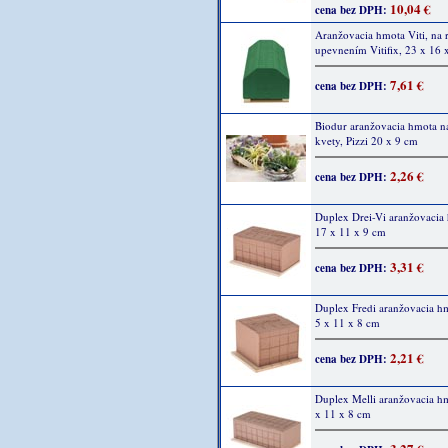
10,04 €
cena bez DPH:
Aranžovacia hmota Viti, na 
upevnením Vitifix, 23 x 16 
7,61 €
cena bez DPH:
Biodur aranžovacia hmota n
kvety, Pizzi 20 x 9 cm
2,26 €
cena bez DPH:
Duplex Drei-Vi aranžovacia
17 x 11 x 9 cm
3,31 €
cena bez DPH:
Duplex Fredi aranžovacia hm
5 x 11 x 8 cm
2,21 €
cena bez DPH:
Duplex Melli aranžovacia h
x 11 x 8 cm