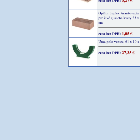
3,27 €
cena bez DPH:
Opiflor duplex Aranžovacia
pre živé aj suché kvety 23 x
cm
1,05 €
cena bez DPH:
Urna polo veniec, 61 x 10 
27,35 €
cena bez DPH: