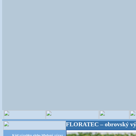
istické potreby! FLORATEC – obrovský výber – kvali
Kód výrobku alebo hľadaný výraz