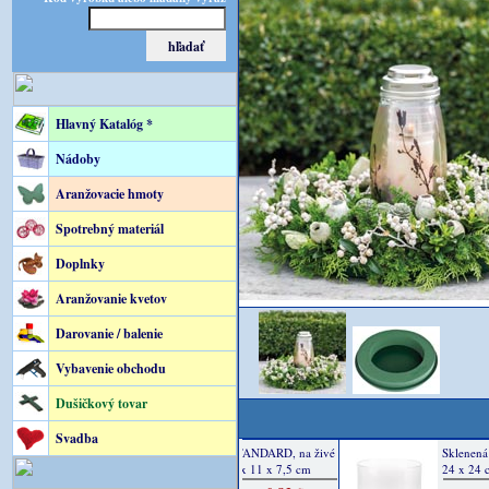
Hlavný Katalóg *
Nádoby
Aranžovacie hmoty
Spotrebný materiál
Doplnky
Aranžovanie kvetov
Darovanie / balenie
Vybavenie obchodu
Dušičkový tovar
Svadba