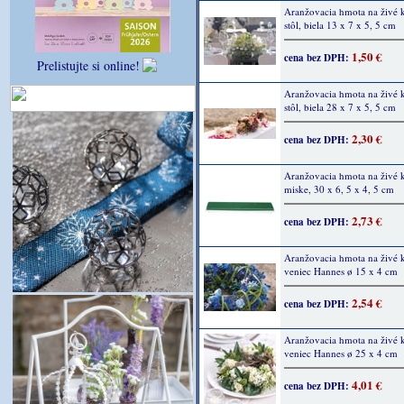
Aranžovacia hmota na živé 
stôl, biela 13 x 7 x 5, 5 cm
1,50 €
cena bez DPH:
Prelistujte si online!
Aranžovacia hmota na živé 
stôl, biela 28 x 7 x 5, 5 cm
2,30 €
cena bez DPH:
Aranžovacia hmota na živé 
miske, 30 x 6, 5 x 4, 5 cm
2,73 €
cena bez DPH:
Aranžovacia hmota na živé 
veniec Hannes ø 15 x 4 cm
2,54 €
cena bez DPH:
Aranžovacia hmota na živé 
veniec Hannes ø 25 x 4 cm
4,01 €
cena bez DPH: