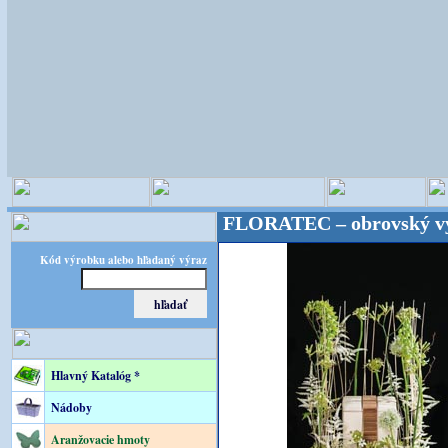
ristické potreby! FLORATEC – obrovský výber – kval
Kód výrobku alebo hľadaný výraz
Hlavný Katalóg *
Nádoby
Aranžovacie hmoty