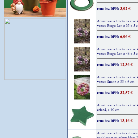
3,02 €
cena bez DPH:
Aranžovacia hmota na živé k
veniec Ringo Leit ø 35 x 5 
6,06 €
cena bez DPH:
Aranžovacia hmota na živé k
veniec Ringo Leit ø 46 x 5 
12,36 €
cena bez DPH:
Aranžovacia hmota na živé k
veniec Simon ø 55 x 6 cm
32,57 €
cena bez DPH:
Aranžovacia hmota na živé k
zelená, ø 40 cm
13,16 €
cena bez DPH:
Aranžovacia hmota s dreve
podkladom na rakvu Maro P