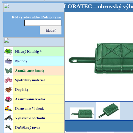
stické potreby! FLORATEC – obrovský výber – kvalit
Kód výrobku alebo hľadaný výraz
Hlavný Katalóg *
Nádoby
Aranžovacie hmoty
Spotrebný materiál
Doplnky
Aranžovanie kvetov
Darovanie / balenie
Vybavenie obchodu
Dušičkový tovar