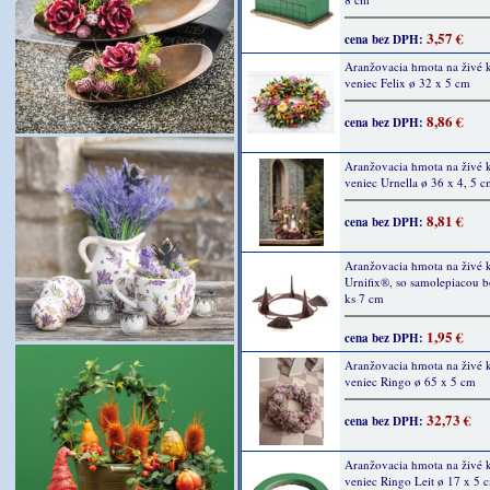
3,57 €
cena bez DPH:
Aranžovacia hmota na živé 
veniec Felix ø 32 x 5 cm
8,86 €
cena bez DPH:
Aranžovacia hmota na živé 
veniec Urnella ø 36 x 4, 5 
8,81 €
cena bez DPH:
Aranžovacia hmota na živé k
Urnifix®, so samolepiacou 
ks 7 cm
1,95 €
cena bez DPH:
Aranžovacia hmota na živé k
veniec Ringo ø 65 x 5 cm
32,73 €
cena bez DPH:
Aranžovacia hmota na živé k
veniec Ringo Leit ø 17 x 5 