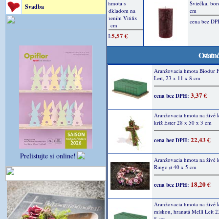
Svadba
Ostatné
Aranžovacia hmota Biodur F
Leit, 23 x 11 x 8 cm
3,37 €
cena bez DPH:
Aranžovacia hmota na živé 
kríž Ester 28 x 50 x 3 cm
22,43 €
cena bez DPH:
Prelistujte si online!
Aranžovacia hmota na živé 
Ringo ø 40 x 5 cm
18,20 €
cena bez DPH:
Aranžovacia hmota na živé k
miskou, hranatá Melli Leit 2
8 cm