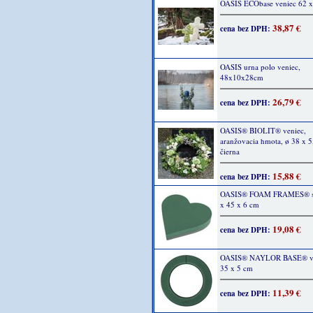
OASIS ECObase veniec 62 x
38,87 €
cena bez DPH:
OASIS urna polo veniec,
48x10x28cm
26,79 €
cena bez DPH:
OASIS® BIOLIT® veniec,
aranžovacia hmota, ø 38 x 5
čierna
15,88 €
cena bez DPH:
OASIS® FOAM FRAMES® sr
x 45 x 6 cm
19,08 €
cena bez DPH:
OASIS® NAYLOR BASE® ve
35 x 5 cm
11,39 €
cena bez DPH: