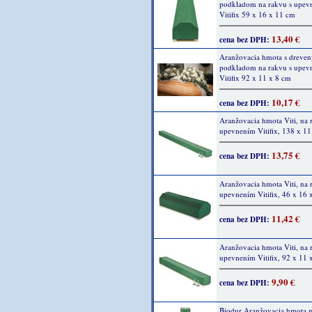
podkladom na rakvu s upev
Vitifix 59 x 16 x 11 cm
13,40 €
cena bez DPH:
Aranžovacia hmota s dreve
podkladom na rakvu s upev
Vitifix 92 x 11 x 8 cm
10,17 €
cena bez DPH:
Aranžovacia hmota Viti, na 
upevnením Vitifix, 138 x 11
13,75 €
cena bez DPH:
Aranžovacia hmota Viti, na 
upevnením Vitifix, 46 x 16 
11,42 €
cena bez DPH:
Aranžovacia hmota Viti, na 
upevnením Vitifix, 92 x 11 
9,90 €
cena bez DPH:
Biodur Aranžovacia hmota n