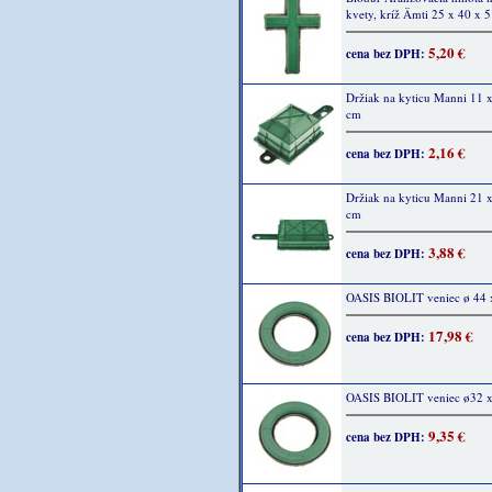
kvety, kríž Ämti 25 x 40 x 
5,20 €
cena bez DPH:
Držiak na kyticu Manni 11 x
cm
2,16 €
cena bez DPH:
Držiak na kyticu Manni 21 x
cm
3,88 €
cena bez DPH:
OASIS BIOLIT veniec ø 44 
17,98 €
cena bez DPH:
OASIS BIOLIT veniec ø32 x
9,35 €
cena bez DPH: