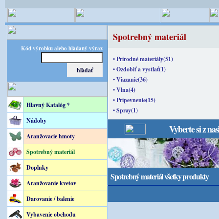
Spotrebný materiál
Kód výrobku alebo hľadaný výraz
• Prírodné materiály(51)
• Ozdobiť a vystlať(1)
• Viazanie(36)
• Vlna(4)
• Pripevnenie(15)
Hlavný Katalóg *
• Spray(1)
Nádoby
Vyberte si z na
Aranžovacie hmoty
Spotrebný materiál
Doplnky
Spotrebný materiál všetky produkty
Aranžovanie kvetov
Darovanie / balenie
Vybavenie obchodu