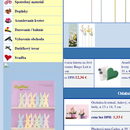
Spotrebný materiál
Doplnky
Aranžovanie kvetov
Darovanie / balenie
Vybavenie obchodu
Dušičkový tovar
Svadba
Ostatné
Orchidea kvetináč, fialový, 
biely, ø 13 x 14, 5 cm
1,33 €
cena bez DPH:
Plechová misa Carlos, ø 39, 