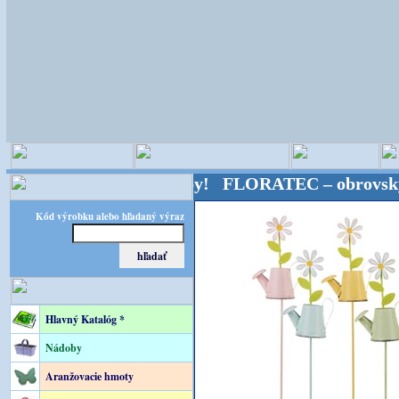
loristické potreby! FLORATEC – obrovský výber – k
Kód výrobku alebo hľadaný výraz
Hlavný Katalóg *
Nádoby
Aranžovacie hmoty