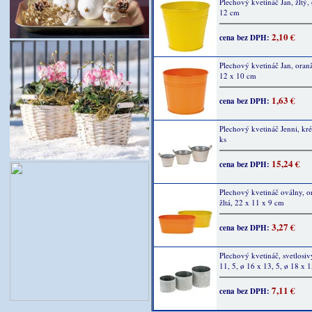
Plechový kvetináč Jan, žltý,
12 cm
2,10 €
cena bez DPH:
Plechový kvetináč Jan, oran
12 x 10 cm
1,63 €
cena bez DPH:
Plechový kvetináč Jenni, kr
ks
15,24 €
cena bez DPH:
Plechový kvetináč oválny, o
žltá, 22 x 11 x 9 cm
3,27 €
cena bez DPH:
Plechový kvetináč, svetlosiv
11, 5, ø 16 x 13, 5, ø 18 x 
7,11 €
cena bez DPH: