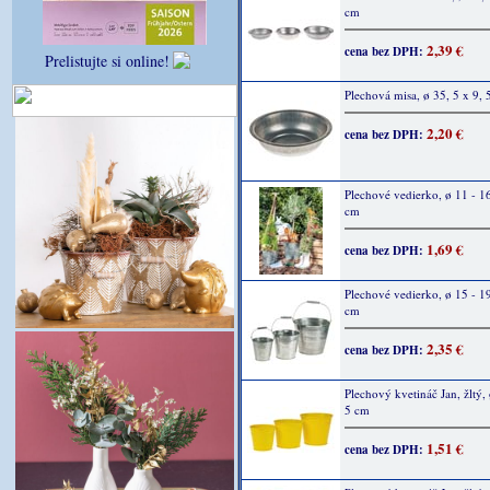
cm
2,39 €
cena bez DPH:
Prelistujte si online!
Plechová misa, ø 35, 5 x 9, 
2,20 €
cena bez DPH:
Plechové vedierko, ø 11 - 1
cm
1,69 €
cena bez DPH:
Plechové vedierko, ø 15 - 19
cm
2,35 €
cena bez DPH:
Plechový kvetináč Jan, žltý, 
5 cm
1,51 €
cena bez DPH: