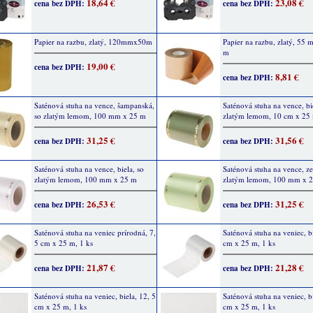
18,64 €
23,08 €
cena bez DPH:
cena bez DPH:
Papier na razbu, zlatý, 120mmx50m
Papier na razbu, zlatý, 55
m
19,00 €
cena bez DPH:
8,81 €
cena bez DPH:
Saténová stuha na vence, šampanská,
Saténová stuha na vence, bi
so zlatým lemom, 100 mm x 25 m
zlatým lemom, 10 cm x 25
31,25 €
31,56 €
cena bez DPH:
cena bez DPH:
Saténová stuha na vence, biela, so
Saténová stuha na vence, ze
zlatým lemom, 100 mm x 25 m
zlatým lemom, 100 mm x 
26,53 €
31,25 €
cena bez DPH:
cena bez DPH:
Saténová stuha na veniec prírodná, 7,
Saténová stuha na veniec, b
5 cm x 25 m, 1 ks
cm x 25 m, 1 ks
21,87 €
21,28 €
cena bez DPH:
cena bez DPH:
Saténová stuha na veniec, biela, 12, 5
Saténová stuha na veniec, b
cm x 25 m, 1 ks
cm x 25 m, 1 ks