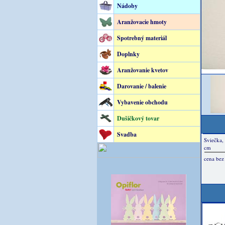
Nádoby
Aranžovacie hmoty
Spotrebný materiál
Doplnky
Aranžovanie kvetov
Darovanie / balenie
Vybavenie obchodu
Dušičkový tovar
Svadba