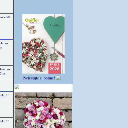
 mm x 50
ela, so
 m
lená, so
25 m
Prelistujte si online!
iela, 10
iela, 15