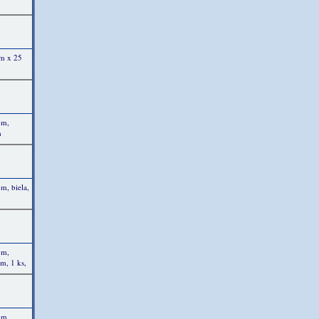
cm x 25
om,
m
m, biela,
om,
m, 1 ks,
om,