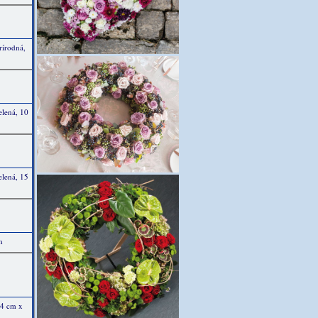
rírodná,
elená, 10
elená, 15
m
 4 cm x