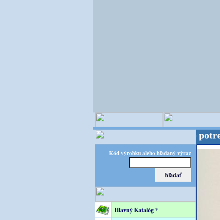
FLORATEC – špecialista na floristické potreby! FL
Kód výrobku alebo hľadaný výraz
Hlavný Katalóg *