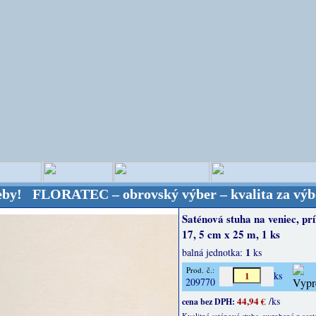
ORATEC – obrovský výber – kvalita za výbornú cenu!
Saténová stuha na veniec, pr
17, 5 cm x 25 m, 1 ks
1
balná jednotka:
ks
Prod. č.:
ks
209770
44,94 €
/ks
cena bez DPH:
Kvalitná saténová stuha, vyrobená z acet