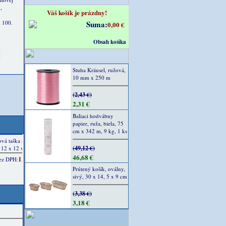
,
Váš košík je prázdny!
 100.
Suma:
0,00 €
Obsah košíka
Stuha Kräusel, ružová,
10 mm x 250 m
(2,43 €)
2,31 €
Baliaci hodvábny
papier, ruža, biela, 75
cm x 342 m, 9 kg, 1 ks
(49,12 €)
46,68 €
Prútený košík, oválny,
sivý, 30 x 14, 5 x 9 cm
(3,38 €)
3,18 €