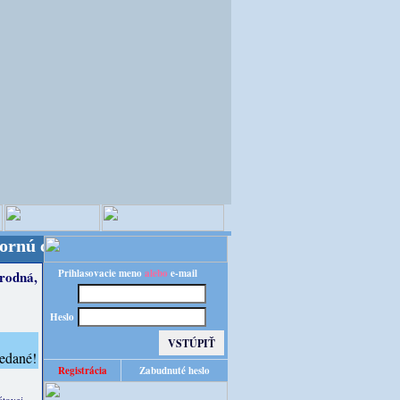
 Budete obslúľení z nášho nemeckého veľkoskladu t
Prihlasovacie meno
alebo
e-mail
írodná,
Heslo
Registrácia
Zabudnuté heslo
átovej